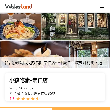
【台南東區】小孩吃素-崇仁店～什麼？！歐式鄉村風，這麼美的店竟然是蔬食餐廳！
小孩吃素-崇仁店
06-2677657
台灣台南市東區崇仁街85號
4.8