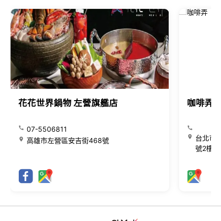
花花世界鍋物 左營旗艦店
咖啡弄
07-5506811
台北市大
高雄市左營區安吉街468號
號2樓