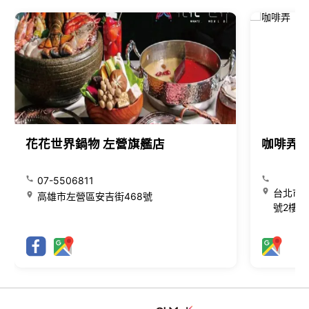
花花世界鍋物 左營旗艦店
咖啡弄
07-5506811
台北市大
高雄市左營區安吉街468號
號2樓