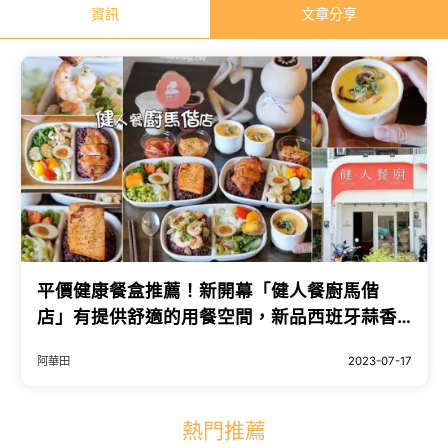
資訊
文章分享
平價健康餐盒推薦！新開幕「健人餐廚馬偕
店」有提供舒適的用餐空間，新品西班牙蒜香
奶油蝦仁值得一試，必點套餐限定極鮮鮭魚茶
阿華田
2023-07-17
碗蒸！加入會員即享優惠價～ - 阿華田的美食
日記
熱門推薦