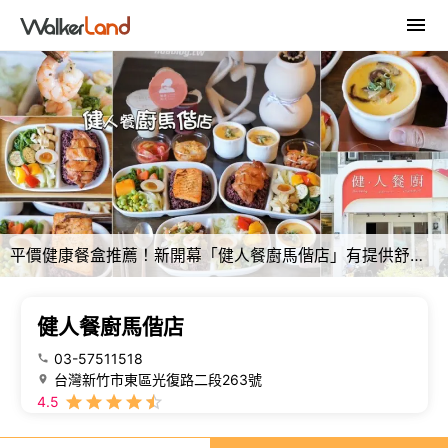
平價健康餐盒推薦！新開幕「健人餐廚馬偕店」有提供舒適的用餐空間，新品西班牙蒜香奶油蝦仁值得一試，必點套餐限定極鮮鮭魚茶碗蒸！加入會員即享優惠價～ - 阿華田的美食日記
健人餐廚馬偕店
03-57511518
台灣新竹市東區光復路二段263號
4.5