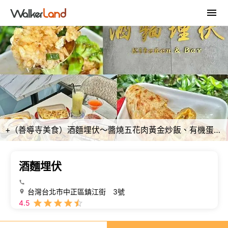
+（善導寺美食）酒麵埋伏～醬燒五花肉黃金炒飯、有機蛋捲餅、多款炸物下酒菜通通都想吃！酒麵埋伏菜單
酒麵埋伏
台灣台北市中正區鎮江街 3號
4.5