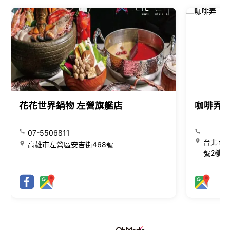
花花世界鍋物 左營旗艦店
咖啡弄
07-5506811
台北市大
高雄市左營區安吉街468號
號2樓