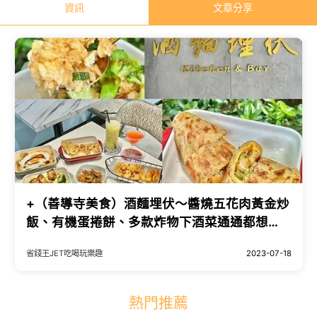
資訊
文章分享
+（善導寺美食）酒麵埋伏～醬燒五花肉黃金炒
飯、有機蛋捲餅、多款炸物下酒菜通通都想
吃！酒麵埋伏菜單
省錢王JET吃喝玩樂趣
2023-07-18
熱門推薦