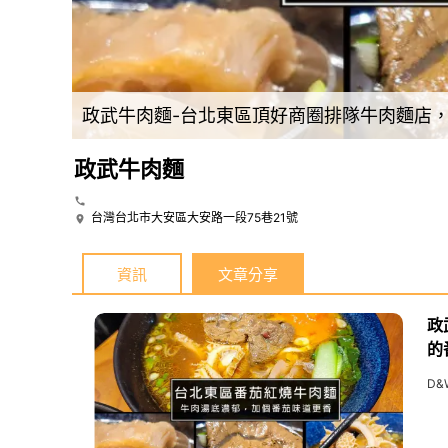
再升級
政武牛肉麵-台北東區頂好商圈排隊牛肉麵店
政武牛肉麵
台灣台北市大安區大安路一段75巷21號
資訊
文章分享
政
的
D