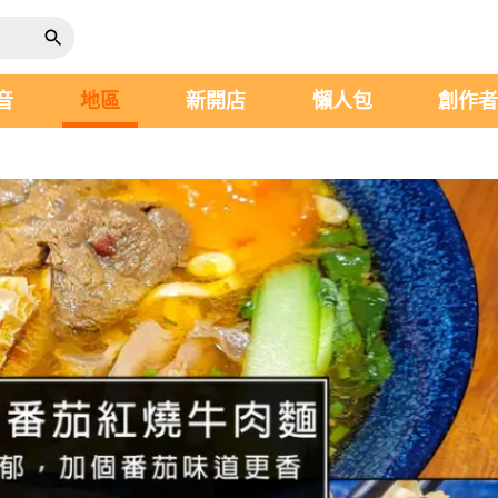
音
地區
新開店
懶人包
創作