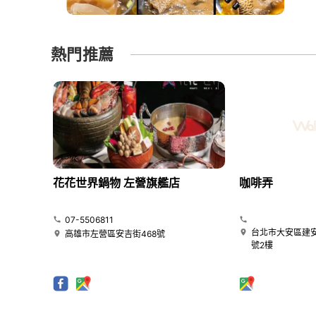
熱門推薦
花花世界鍋物 左營旗艦店
咖啡弄
07-5506811
台北市大安區建安
高雄市左營區安吉街468號
號2樓