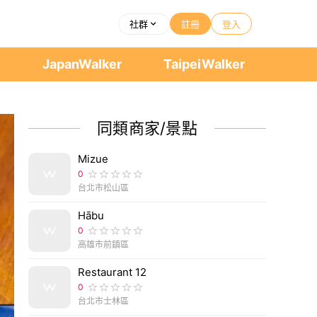
社群
註冊
登入
者
JapanWalker
TaipeiWalker
同類商家/景點
Mizue
0
台北市松山區
Hābu
0
高雄市前鎮區
Restaurant 12
0
台北市士林區