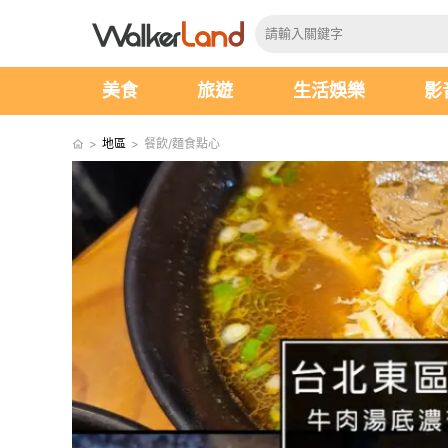
美食
旅遊
生活娛樂
影
>
地區
>
餐飲/麵食點心