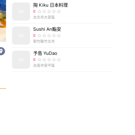
掬 Kiku 日本料理
0
台北市大安區
Sushi An鮨安
政武牛肉麵-台北東區頂好商圈排隊牛肉麵店，蘋果
0
新竹縣竹北市
予島 YuDao
0
台南市安平區