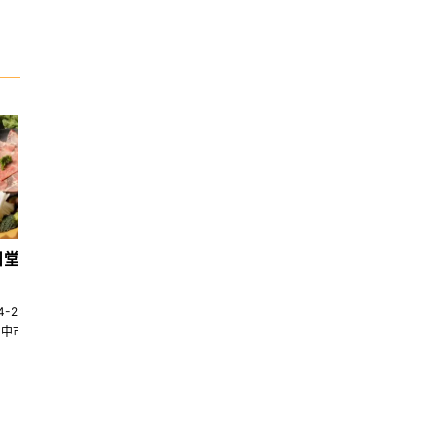
日堂鍋煮｜台中火鍋
天香回味養生煮 南京總店
4-22580269
02-25117275
台中市南屯區大墩十一街345號
台北市中山區中山北路一段135巷35