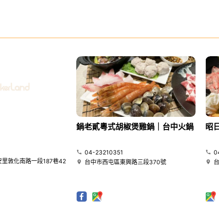
鍋老貳粵式胡椒煲雞鍋｜台中火鍋
昭
04-23210351
0
里敦化南路一段187巷42
台中市西屯區東興路三段370號