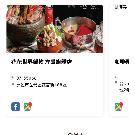
花花世界鍋物 左營旗艦店
咖啡弄
07-5506811
台北市大
高雄市左營區安吉街468號
號2樓