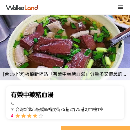
[台北小吃]板橋新埔站「有榮中藥豬血湯」分量多又懷念的老滋味/中藥豬血豬腸湯湯淡而藥香/炒麵炒米粉也是好必點/附菜單
有榮中藥豬血湯
台灣新北市板橋區裕民街75巷2弄75巷2弄1樓1室
4