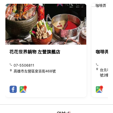
花花世界鍋物 左營旗艦店
咖啡弄
07-5506811
台北市大
高雄市左營區安吉街468號
號2樓