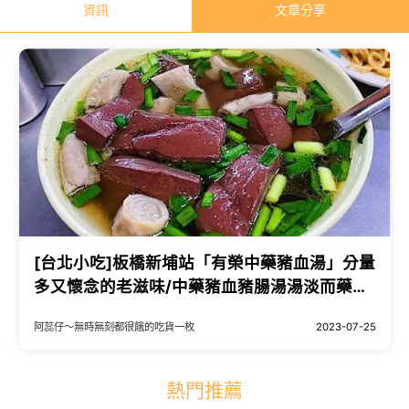
資訊
文章分享
[台北小吃]板橋新埔站「有榮中藥豬血湯」分量
多又懷念的老滋味/中藥豬血豬腸湯湯淡而藥香/
炒麵炒米粉也是好必點/附菜單
阿蕊仔～無時無刻都很餓的吃貨一枚
2023-07-25
熱門推薦