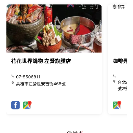
花花世界鍋物 左營旗艦店
咖啡弄
07-5506811
台北市大
高雄市左營區安吉街468號
號2樓