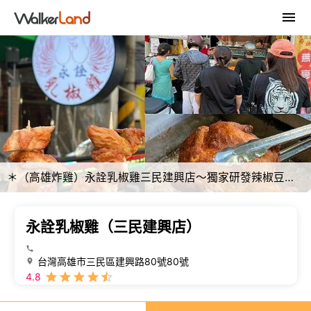
＊（高雄炸雞）永詮乳椒雞三民建興店～獨家研發辣椒豆乳雞、肉質濕潤多汁、超入味一吃就愛上！永詮乳椒雞菜單
永詮乳椒雞（三民建興店）
台灣高雄市三民區建興路80號80號
4.8