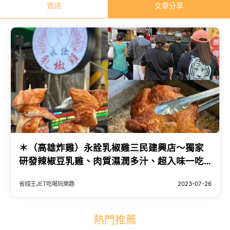
資訊
文章分享
＊（高雄炸雞）永詮乳椒雞三民建興店～獨家
研發辣椒豆乳雞、肉質濕潤多汁、超入味一吃
就愛上！永詮乳椒雞菜單
省錢王JET吃喝玩樂趣
2023-07-26
熱門推薦