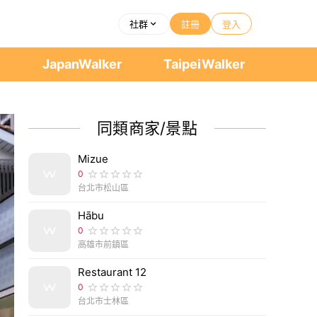
社群
註冊
登入
者
JapanWalker
TaipeiWalker
同類商家/景點
Mizue
0
台北市松山區
Hābu
0
高雄市前鎮區
Restaurant 12
0
台北市士林區