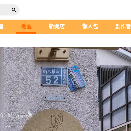
音
地區
新開店
懶人包
創作