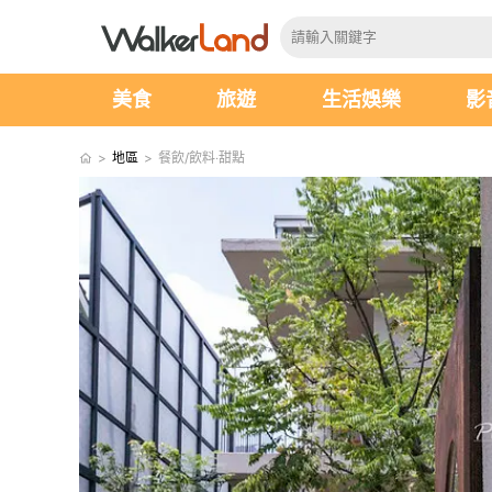
美食
旅遊
生活娛樂
影
>
地區
>
餐飲/飲料‧甜點