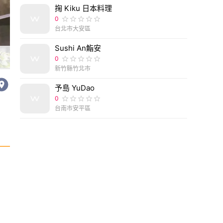
掬 Kiku 日本料理
0
台北市大安區
Sushi An鮨安
台中西區｜bonnie sugar 好柿 曙光店-手工水果甜
0
新竹縣竹北市
予島 YuDao
0
台南市安平區