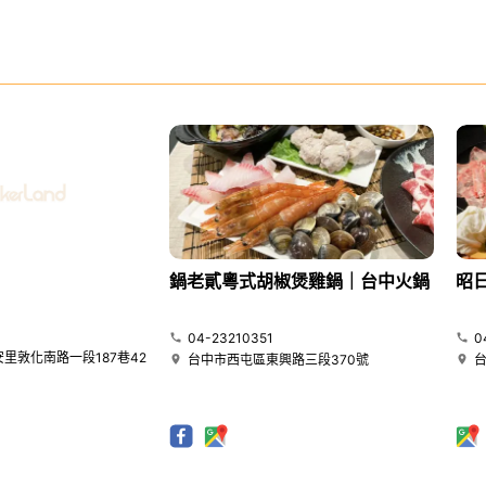
鍋老貳粵式胡椒煲雞鍋｜台中火鍋
昭
04-23210351
0
里敦化南路一段187巷42
台中市西屯區東興路三段370號