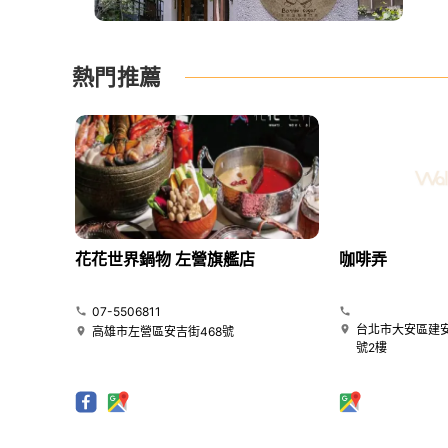
熱門推薦
花花世界鍋物 左營旗艦店
咖啡弄
07-5506811
台北市大安區建安
高雄市左營區安吉街468號
號2樓