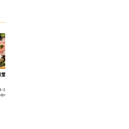
日堂鍋煮｜台中火鍋
天香回味養生煮 南京總店
4-22580269
02-25117275
台中市南屯區大墩十一街345號
台北市中山區中山北路一段135巷35