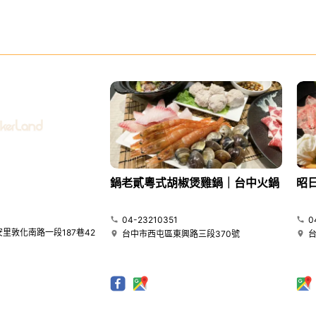
鍋老貳粵式胡椒煲雞鍋｜台中火鍋
昭
04-23210351
0
里敦化南路一段187巷42
台中市西屯區東興路三段370號