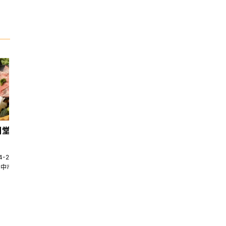
日堂鍋煮｜台中火鍋
天香回味養生煮 南京總店
4-22580269
02-25117275
台中市南屯區大墩十一街345號
台北市中山區中山北路一段135巷35