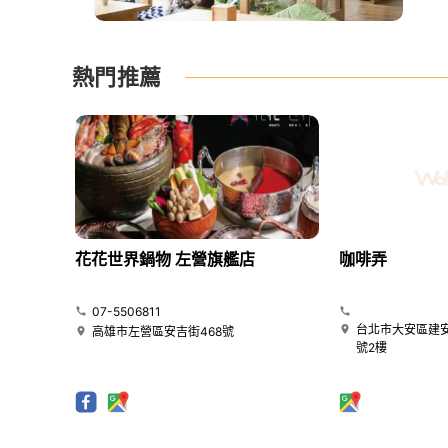
熱門推薦
花花世界鍋物 左營旗艦店
咖啡弄
07-5506811
台北市大安區建安
高雄市左營區安吉街468號
號2樓