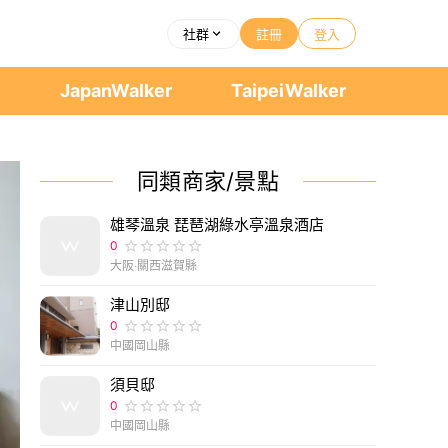
社群
註冊
登入
者
JapanWalker
TaipeiWalker
同類商家/景點
雄琴溫泉 琵琶湖綠水亭溫泉酒店
0
大阪‧關西滋賀縣
津山別邸
0
中國岡山縣
須貝邸
0
中國岡山縣