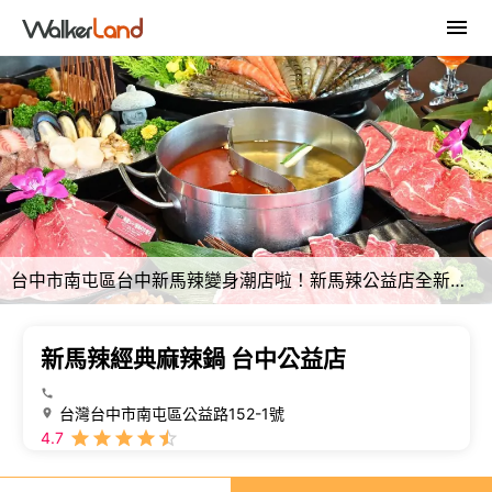
台中市南屯區台中新馬辣變身潮店啦！新馬辣公益店全新升級酒牆麻辣鍋，升級不加價！ - 糖糖's 享食生活
新馬辣經典麻辣鍋 台中公益店
台灣台中市南屯區公益路152-1號
4.7