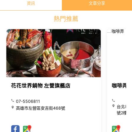
資訊
文章分享
熱門推薦
花花世界鍋物 左營旗艦店
咖啡弄
07-5506811
台北市大
高雄市左營區安吉街468號
號2樓