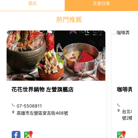
資訊
文章分享
熱門推薦
花花世界鍋物 左營旗艦店
咖啡弄
07-5506811
台北市大
高雄市左營區安吉街468號
號2樓