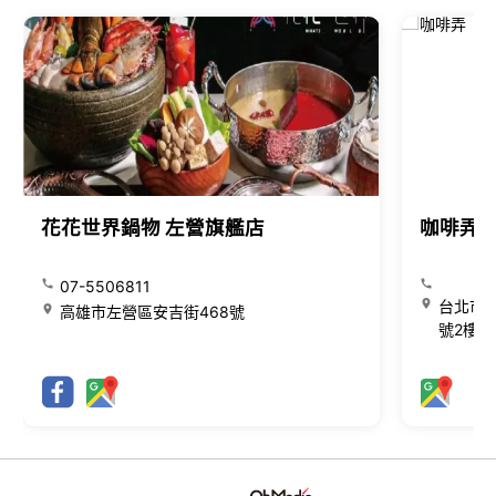
花花世界鍋物 左營旗艦店
咖啡弄
07-5506811
台北市大
高雄市左營區安吉街468號
號2樓