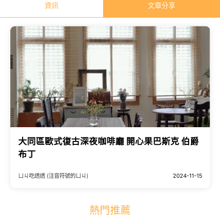
資訊
文章分享
大同區歐式復古深夜咖啡廳 開心果巴斯克 伯爵
布丁
ㄩㄐ吃透透 (注音符號的ㄩㄐ)
2024-11-15
熱門推薦