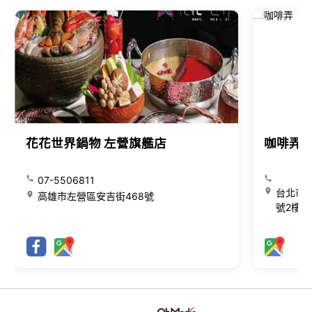
花花世界鍋物 左營旗艦店
咖啡弄
07-5506811
台北市大
高雄市左營區安吉街468號
號2樓