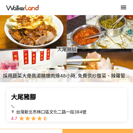
採用蔬菜大骨高湯精燉肉燥48小時, 免費供炒酸菜、辣蘿蔔 – 呂萱萱愛分享
大尾豬腳
台灣新北市林口區文化二路一段384號
4.7