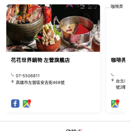
花花世界鍋物 左營旗艦店
咖啡弄
07-5506811
台北市大
高雄市左營區安吉街468號
號2樓