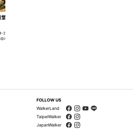
日堂鍋煮｜台中火鍋
天香回味養生煮 南京總店
4-22580269
02-25117275
台中市南屯區大墩十一街345號
台北市中山區中山北路一段135巷35
FOLLOW US
WalkerLand
TaipeiWalker
JapanWalker