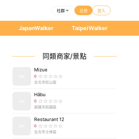
社群
註冊
登入
者
JapanWalker
TaipeiWalker
同類商家/景點
Mizue
0
台北市松山區
Hābu
0
高雄市前鎮區
Restaurant 12
0
台北市士林區