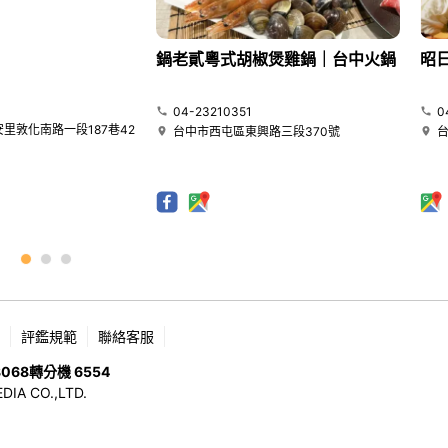
鍋老貳粵式胡椒煲雞鍋｜台中火鍋
昭
04-23210351
0
里敦化南路一段187巷42
台中市西屯區東興路三段370號
評鑑規範
聯絡客服
8068
轉分機 6554
 CO.,LTD.