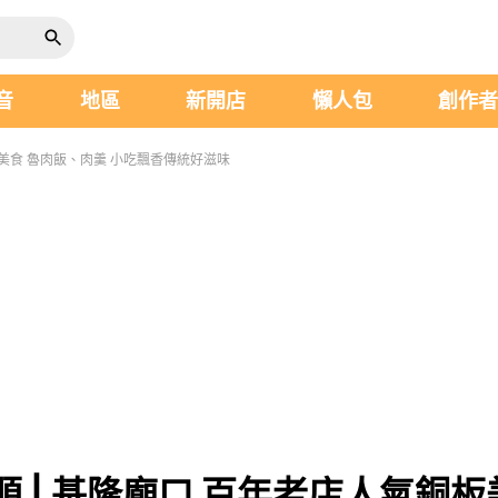
音
地區
新開店
懶人包
創作
板美食 魯肉飯、肉羹 小吃飄香傳統好滋味
 | 基隆廟口 百年老店人氣銅板