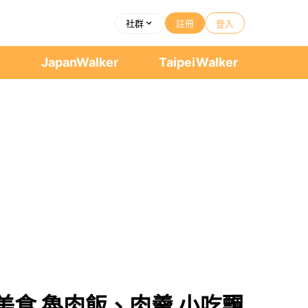
社群
註冊
登入
者
JapanWalker
TaipeiWalker
美食 魯肉飯、肉羹 小吃飄