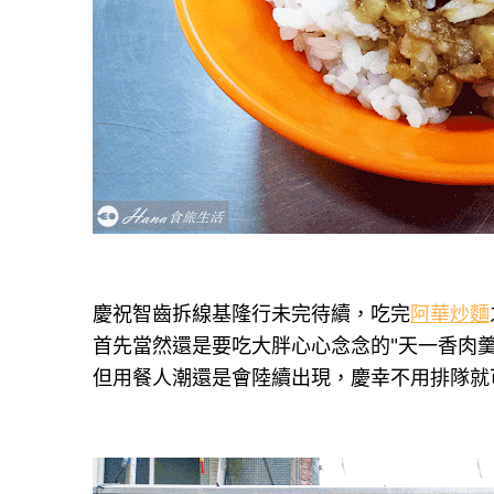
慶祝智齒拆線基隆行未完待續，吃完
阿華炒麵
首先當然還是要吃大胖心心念念的"天一香肉
但用餐人潮還是會陸續出現，慶幸不用排隊就