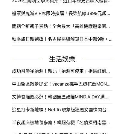
2026空總晴空季免費拍！近百年歷史古蹟大樓首度開放，沈浸式光影藝術、星空劇場。
機票與鬼滅VIP席限時搶購！長榮航線3999元起，中信兄弟主題套票8月7日開賣攻略。
開箱全新親子景點！全台最大「高雄機廠遊樂園區」8/8開幕，攀岩場、戲水區30項設施免費玩。
秋季旅日新選擇！名古屋樞紐解鎖日本中部9縣，搶先預訂父親節孝親賞楓之旅。
生活娛樂
成功召喚崔始源！新北「始源可停車」拒馬紅到本人來朝聖，親臨門口問：「停車可以嗎」笑翻網友。
中山街區散步提案！vacanza攜手巴黎花藝MONCEAU FLEURS，把鮮花當作穿搭戴著走。
文博會貓奴必逛！韓國無厘頭貓MIND.A.DAY滿額送周邊，作家親揭台灣限定新品。
追星打卡新地標！Netflix現象級獵魔女團快閃台中，魂門舞台與限定週邊完整開箱。
半夜起床被地毯嚇瘋！韓超有梗「名偵探柯南黑衣人」系列周邊，用玻璃杯喝水直接被死亡凝視。