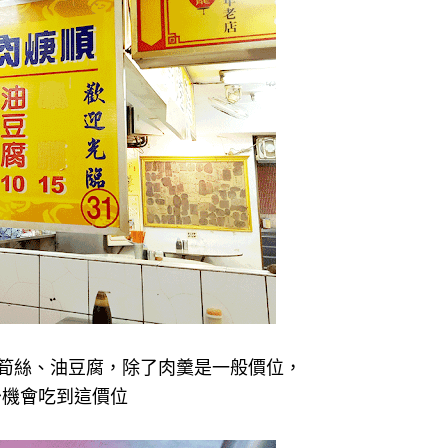
筍絲、油豆腐，除了肉羹是一般價位，
少機會吃到這價位