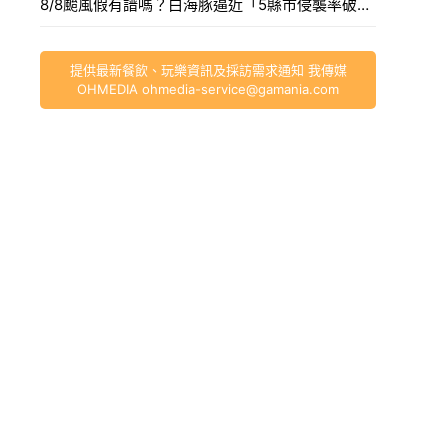
8/8颱風假有譜嗎？白海豚逼近「5縣市侵襲率破40%」，氣象署最快今發海警。
提供最新餐飲、玩樂資訊及採訪需求通知 我傳媒
OHMEDIA
ohmedia-service@gamania.com