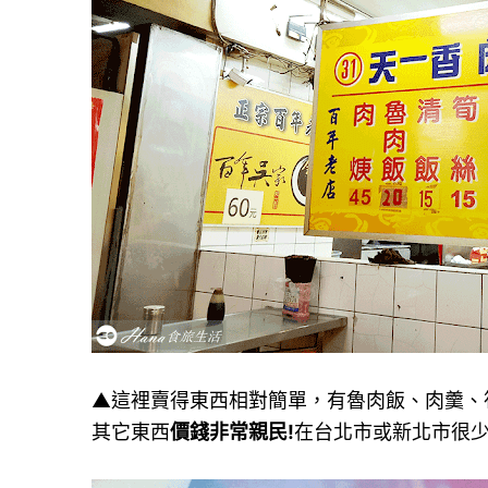
▲這裡賣得東西相對簡單，有魯肉飯、肉羹、
其它東西
價錢非常親民!
在台北市或新北市很