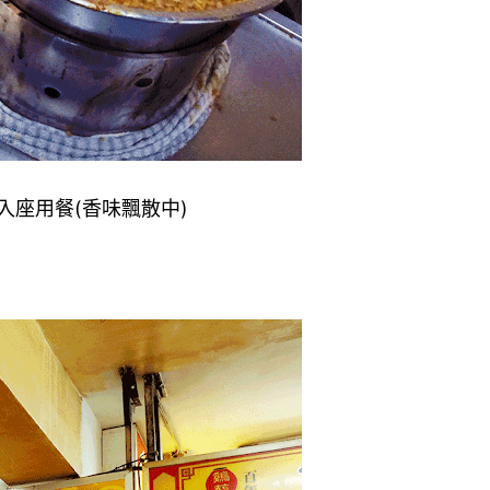
座用餐(香味飄散中)