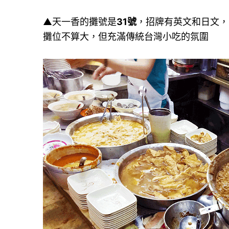
▲天一香的攤號是
31號
，招牌有英文和日文，
攤位不算大，但充滿傳統台灣小吃的氛圍