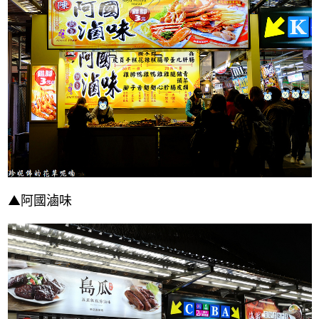
▲阿國滷味