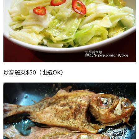
炒
高麗菜
$
5
0
（
也
還
OK
）