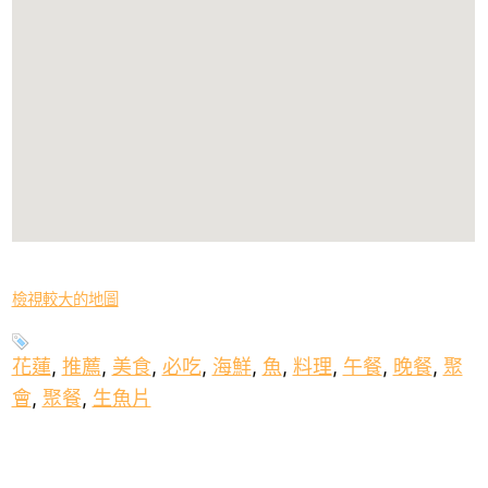
檢視較大的地圖
花蓮
,
推薦
,
美食
,
必吃
,
海鮮
,
魚
,
料理
,
午餐
,
晚餐
,
聚
會
,
聚餐
,
生魚片