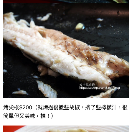
烤尖梭$200（就烤過後撒些胡椒，擠了些檸檬汁，很
簡單但又美味，推！）