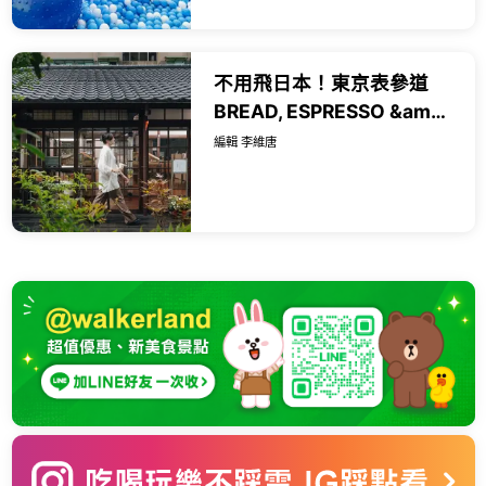
不用飛日本！東京表參道
BREAD, ESPRESSO &amp;
登陸永康商圈，百年日式老
編輯 李維唐
屋打造靜謐美食空間。