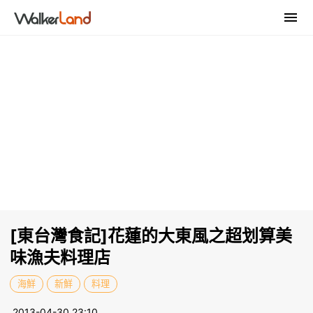
[東台灣食記]花蓮的大東風之超划算美
味漁夫料理店
海鮮
新鮮
料理
2013-04-30 23:10