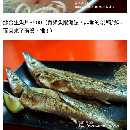
綜合生魚片$500（有旗魚跟海鱺，非常的Q彈新鮮，
而且來了兩盤，推！）