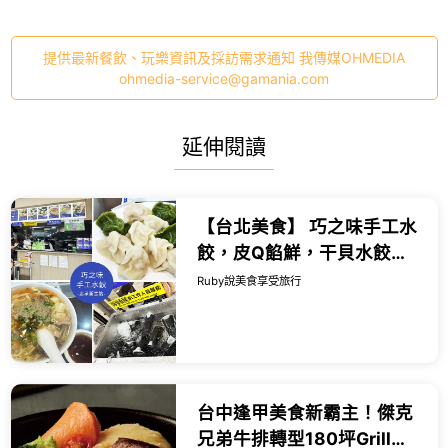
提供最新餐飲、玩樂資訊及採訪需求通知 我傳媒OHMEDIA
ohmedia-service@gamania.com
延伸閱讀
【台北美食】 巧之味手工水
餃，皮Q餡鮮，干貝水餃都
值得一試，酸辣湯也很推薦
Ruby說美食享受旅行
｜Ruby說美食享受旅行
(@tour_r...
台中逢甲美食新霸主！傑克
兄弟牛排轉型180坪Grill