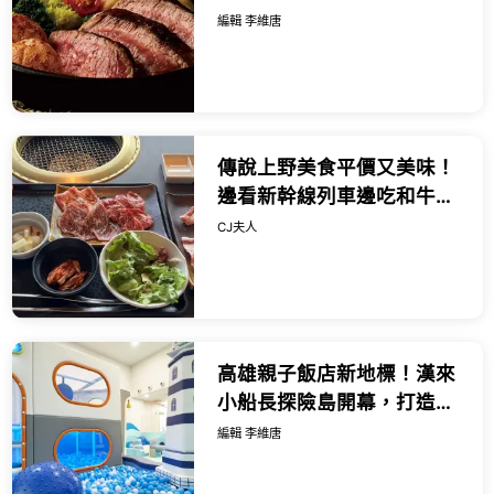
&amp; Bar，49元爽嗑自助
編輯 李維唐
吧與上百款微醺啤酒。
傳說上野美食平價又美味！
邊看新幹線列車邊吃和牛燒
肉，一份千日圓出頭就能吃
CJ夫人
得到。
高雄親子飯店新地標！漢來
小船長探險島開幕，打造近
百坪室內海洋樂園設施一次
編輯 李維唐
看。