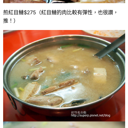
煎紅目鰱$275（紅目鰱的肉比較有彈性，也很讚，
推！）