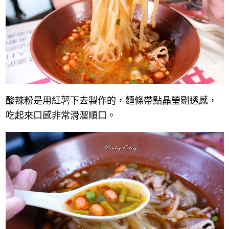
酸辣粉是用紅薯下去製作的，麵條帶點晶瑩剔透感，
吃起來口感非常滑溜順口。