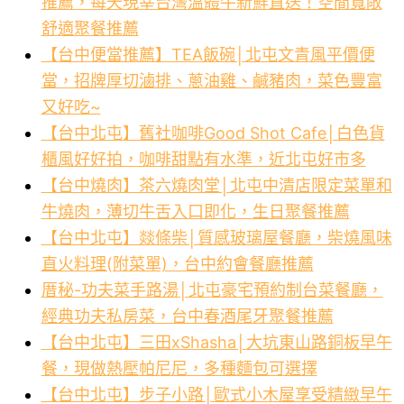
推薦，每天現宰台灣溫體牛新鮮直送！空間寬敞
舒適聚餐推薦
【台中便當推薦】TEA飯碗│北屯文青風平價便
當，招牌厚切滷排、蔥油雞、鹹豬肉，菜色豐富
又好吃~
【台中北屯】舊社咖啡Good Shot Cafe│白色貨
櫃風好好拍，咖啡甜點有水準，近北屯好市多
【台中燒肉】茶六燒肉堂│北屯中清店限定菜單和
牛燒肉，薄切牛舌入口即化，生日聚餐推薦
【台中北屯】燚條柴│質感玻璃屋餐廳，柴燒風味
直火料理(附菜單)，台中約會餐廳推薦
厝秘-功夫菜手路湯│北屯豪宅預約制台菜餐廳，
經典功夫私房菜，台中春酒尾牙聚餐推薦
【台中北屯】三田xShasha│大坑東山路銅板早午
餐，現做熱壓帕尼尼，多種麵包可選擇
【台中北屯】步子小路│歐式小木屋享受精緻早午