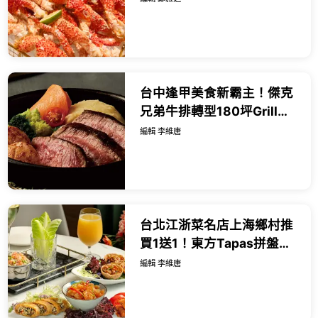
台中逢甲美食新霸主！傑克
兄弟牛排轉型180坪Grill
&amp; Bar，49元爽嗑自助
編輯 李維唐
吧與上百款微醺啤酒。
台北江浙菜名店上海鄉村推
買1送1！東方Tapas拼盤配
傳承43年經典烤方極致消
編輯 李維唐
暑。