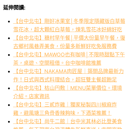
延伸閱讀:
【台中北屯】剛好冰果室│冬季限定隱藏版白草莓
雪花冰，超大顆紅白草莓，煉乳雪花冰好綿好吃
【台中北屯】穅村早午餐│平價大份量早午餐，復
古鄉村風巷弄美食，份量多新鮮好吃免服務費
【台中北屯】MAWOO也有咖啡│不限時甜點下午
茶，桌遊、空間租借。台中咖啡館推薦
【台中北屯】NAKAMA肉匠屋｜築間品牌最新力
作！日式與西式料理結合，超狂雙主餐超飽足
【台中北屯】枯山円敷｜MENU菜單價位。環境
介紹。店家資訊
【台中北屯】三貳炸雞｜獨家秘製四川椒麻炸
雞，避風塘三角骨香辣夠味，下酒菜推薦！
【台中北屯】尚牛二館｜台中米其林必比登美食