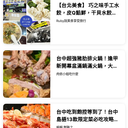
【台北美食】 巧之味手工水
餃，皮Q餡鮮，干貝水餃都
值得一試，酸辣湯也很推薦
Ruby說美食享受旅行
｜Ruby說美食享受旅行
(@tour_r...
台中超強豬肋排火鍋！逢甲
新開幕盆滿鍋滿火鍋，大骨
小菜沙拉飲料吃到飽。
肉依小姐吃什麼
台中吃到飽控等到了！台中
島語13款限定菜必吃攻略，
芋香佛跳牆 芋頭奶酒先推。
編輯 鄭雅之