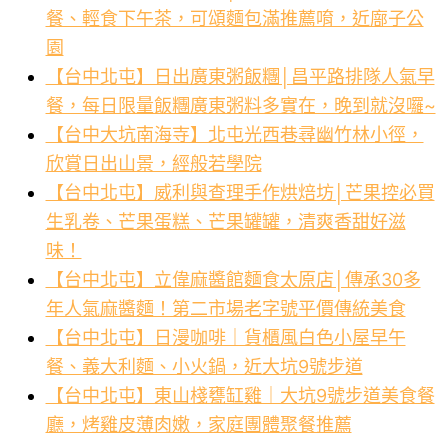
餐、輕食下午茶，可頌麵包滿推薦唷，近廍子公
園
【台中北屯】日出廣東粥飯糰│昌平路排隊人氣早
餐，每日限量飯糰廣東粥料多實在，晚到就沒囉~
【台中大坑南海寺】北屯光西巷尋幽竹林小徑，
欣賞日出山景，經般若學院
【台中北屯】威利與查理手作烘焙坊│芒果控必買
生乳卷、芒果蛋糕、芒果罐罐，清爽香甜好滋
味！
【台中北屯】立偉麻醬館麵食太原店│傳承30多
年人氣麻醬麵！第二市場老字號平價傳統美食
【台中北屯】日漫咖啡｜貨櫃風白色小屋早午
餐、義大利麵、小火鍋，近大坑9號步道
【台中北屯】東山棧甕缸雞｜大坑9號步道美食餐
廳，烤雞皮薄肉嫩，家庭團體聚餐推薦