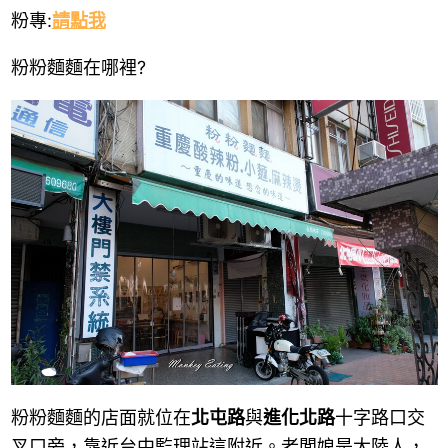
粉專:
請點我
粉粉麵麵在哪裡?
粉粉麵麵的店面就位在
北屯路
與
進化北路
十字路口交
叉口旁，靠近台中監理站這附近。老闆娘是大陸人，