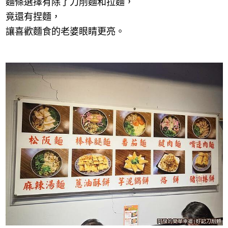
麵條選擇有除了刀削麵和拉麵，
竟還有捏麵，
讓喜歡麵食的老婆眼睛更亮。