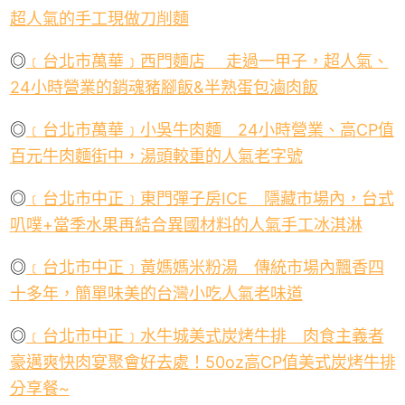
超人氣的手工現做刀削麵
◎
﹝
台北市萬華﹞西門麵店 走過一甲子
，超人氣、
24
小時營業的銷魂豬腳飯
&
半熟蛋包滷肉飯
◎
﹝
台北市萬華﹞小吳牛肉麵
24
小時營業、高
CP
值
百元牛肉麵街中，湯頭較重的人氣老字號
◎
﹝台北市中正﹞東門彈子房
ICE
隱藏市場內，台式
叭噗
+
當季水果再結合異國材料的人氣手工冰淇淋
◎
﹝
台北市中正﹞黃媽媽米粉湯 傳統市場內飄香四
十多年，簡單味美的台灣小吃人氣老味道
◎
﹝台北市中正﹞水牛城美式炭烤牛排 肉食主義者
豪邁爽快肉宴聚會好去處！
50oz
高
CP
值美式炭烤牛排
分享餐
~