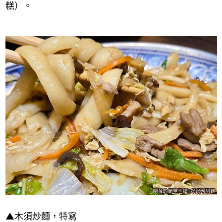
糕）。
▲
木須炒麵，特寫