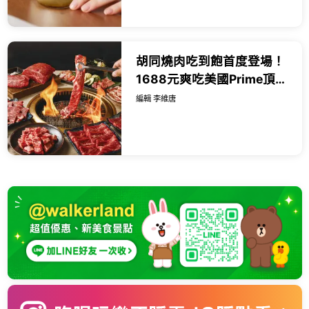
胡同燒肉吃到飽首度登場！
1688元爽吃美國Prime頂級
牛肉，七夕浪漫雙人餐999
編輯 李維唐
元還能抽台北萬豪住宿券。