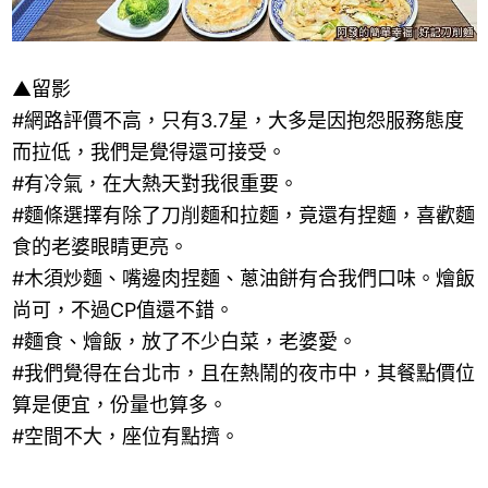
▲
留影
#
網路評價不高，只有
3.7
星，大多是因抱怨服務態度
而拉低，我們是覺得還可接受。
#
有冷氣，在大熱天對我很重要。
#
麵條選擇有除了刀削麵和拉麵，竟還有捏麵，喜歡麵
食的老婆眼睛更亮。
#
木須炒麵、嘴邊肉捏麵、蔥油餅有合我們口味。燴飯
尚可，不過
CP
值還不錯。
#
麵食、燴飯，放了不少白菜，老婆愛。
#
我們覺得在台北市，且在熱鬧的夜市中，其餐點價位
算是便宜，份量也算多。
#
空間不大，座位有點擠。