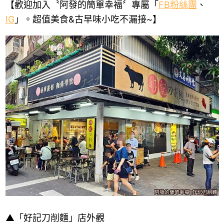
【歡迎加入〝阿發的簡單幸福〞專屬「
FB
粉絲團
、
IG
」。超值美食
&
古早味小吃不漏接
~
】
▲
「好記刀削麵」店外觀