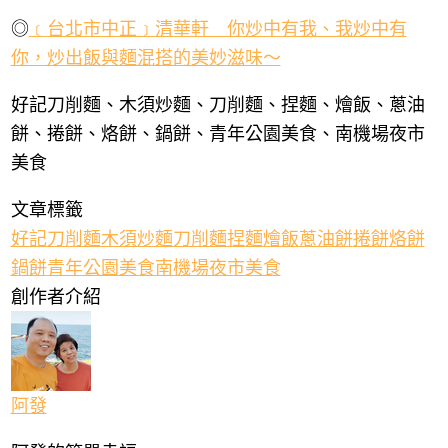
◎
﹝
台北市中正﹞清華軒 你炒中有我、我炒中有
你，炒出飯與麵混搭的美妙滋味～
好記刀削麵
、
木須炒麵
、
刀削麵
、
捏麵
、燴飯、
蔥油
餅、捲餅、烙餅、鍋餅
、
青年公園美食
、
南機場夜市
美食
文章標籤
好記刀削麵
木須炒麵
刀削麵
捏麵
燴飯
蔥油餅
捲餅
烙餅
鍋餅
青年公園美食
南機場夜市美食
創作者介紹
阿發