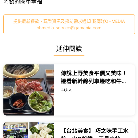
阿發的簡單幸福
提供最新餐飲、玩樂資訊及採訪需求通知 我傳媒OHMEDIA
ohmedia-service@gamania.com
延伸閱讀
傳說上野美食平價又美味！
邊看新幹線列車邊吃和牛燒
肉，一份千日圓出頭就能吃
CJ夫人
得到。
【台北美食】 巧之味手工水