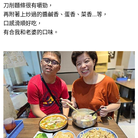
刀削麵條很有嚼勁，
再附著上炒過的醬鹹香、蛋香、菜香
...
等，
口感滑順好吃，
有合我和老婆的口味。