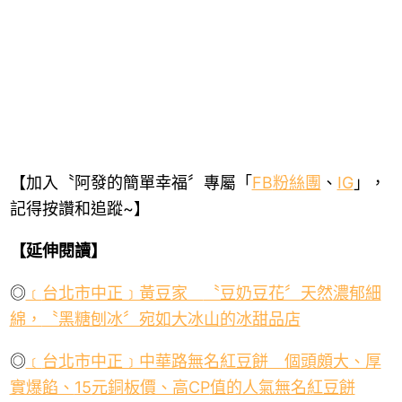
【加入〝阿發的簡單幸福〞專屬「
FB
粉絲團
、
IG
」，
記得按讚和追蹤
~
】
【延伸閱讀】
◎
﹝
台北市中正﹞黃豆家
〝豆奶豆花〞天然
濃郁細
綿，
〝黑糖刨冰〞宛如大冰山的冰甜品店
◎
﹝
台北市中正﹞中華路無名紅豆餅 個
頭頗大
、厚
實爆餡、
15
元銅板價、高
CP
值的人氣無名紅豆餅