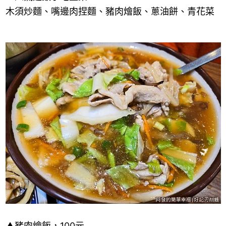
木須炒麵、嘴邊肉捏麵、豬肉燴飯、蔥油餅、青花菜
▲
豬肉燴飯，
100
元