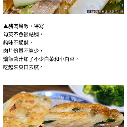
▲
豬肉燴飯，特寫
勾芡不會很黏稠，
夠味不過鹹，
肉片份量不算少，
燴飯醬汁加了不少白菜和小白菜，
吃起來爽口去膩。