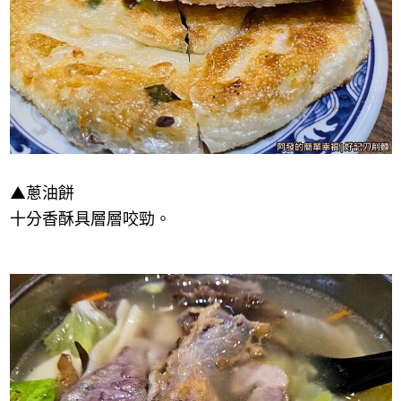
▲
蔥油餅
十分香酥具層層咬勁。