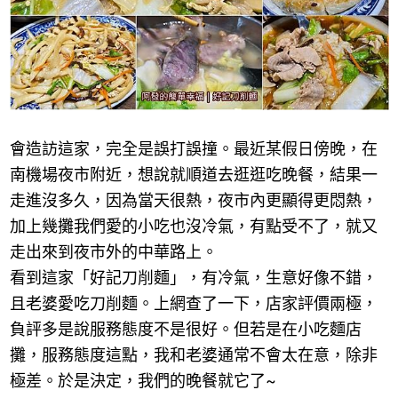
會造訪這家，完全是誤打誤撞。最近某假日傍晚，在
南機場夜市附近，想說就順道去逛逛吃晚餐，結果一
走進沒多久，因為當天很熱，夜市內更顯得更悶熱，
加上幾攤我們愛的小吃也沒冷氣，有點受不了，就又
走出來到夜市外的
中華路上
。
看到這家「
好記刀削麵」
，有冷氣，生意好像不錯，
且老婆愛吃刀削麵。上網查了一下，店家
評價兩極，
負評多是說服務態度不是很好。但若是在小吃麵店
攤
，服務態度這點，我和老婆通常不會太在意，除非
極差
。於是決定
，
我們的晚餐就它了
~