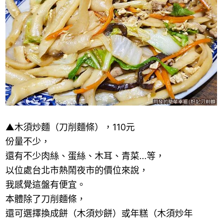
▲
木須炒麵（刀削麵條），
110
元
份量不少，
還有不少肉絲、蛋絲、木耳、青菜
...
等，
以位處台北市熱鬧夜市的價位來說，
我感覺這盤有便宜。
本體除了刀削麵條，
還可選擇換成餅（木須炒餅）或年糕（木須炒年