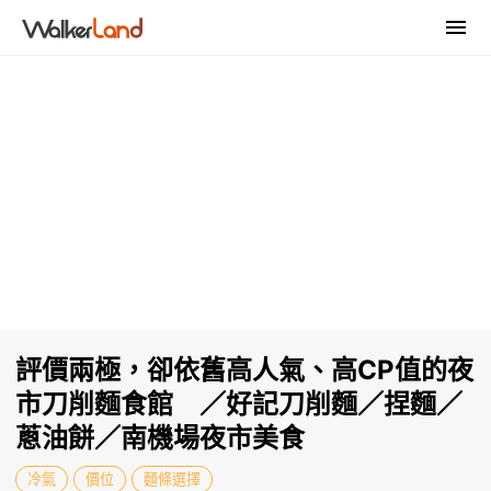
評價兩極，卻依舊高人氣、高CP值的夜
市刀削麵食館 ／好記刀削麵／捏麵／
蔥油餅／南機場夜市美食
冷氣
價位
麵條選擇