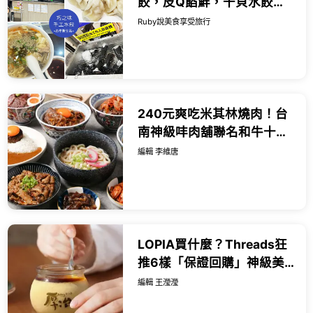
餃，皮Q餡鮮，干貝水餃都
值得一試，酸辣湯也很推薦
Ruby說美食享受旅行
｜Ruby說美食享受旅行
(@tour_r...
240元爽吃米其林燒肉！台
南神級㕩肉舖聯名和牛十図
進駐台北大安區，搶攻必吃
編輯 李維唐
美食清單。
LOPIA買什麼？Threads狂
推6樣「保證回購」神級美
食，巨型蟹味棒披薩每出爐
編輯 王瀅瀅
必秒殺。