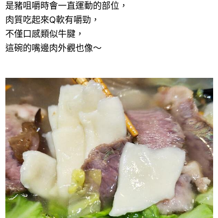
是豬咀嚼時會一直運動的部位，
肉質吃起來
Q
軟有嚼勁，
不僅口感類似牛腱，
這碗的嘴邊肉外觀也像～