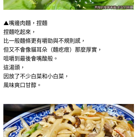
▲
嘴邊肉麵，捏麵
捏麵吃起來，
比一般麵條更有嚼勁與不規則感，
但又不會像貓耳朵（麵疙瘩）那麼厚實，
咀嚼到最後會嘴酸般。
這湯頭，
因放了不少白菜和小白菜，
風味爽口甘醇。