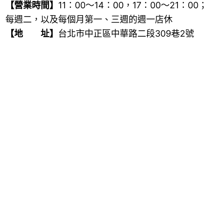
【營業時間】
11
：
00
～
14
：
00
，
17
：
00
～
21
：
00
；
每週二，以及每個月第一、三週的週一店休
【地 址】
台北市中正區中華路二段
309
巷
2
號