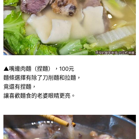
▲
嘴邊肉麵（捏麵），
100
元
麵條選擇有除了刀削麵和拉麵，
竟還有捏麵，
讓喜歡麵食的老婆眼睛更亮。