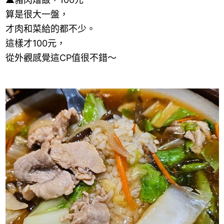
算是很大一盤，
才肉和菜給的都不少。
這樣才
100
元，
從外觀感覺這
CP
值很不錯～