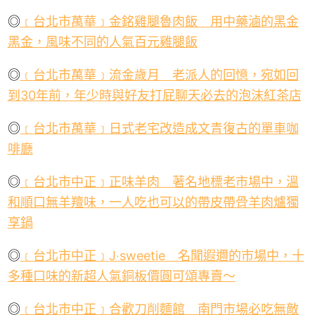
◎
﹝
台北市萬華﹞金銘雞腿魯肉飯
用
中藥
滷的黑金
黑金，風味不同的人氣百元雞腿飯
◎
﹝
台北市萬華﹞流金歲月 老派人的回憶，宛如回
到
30
年前，年少時與好友打屁聊天必去的泡沫紅茶店
◎
﹝
台北市萬華﹞日式老宅改造成文青復古的單車咖
啡廳
◎
﹝台北市中正﹞正味羊肉 著名地標老市場中，溫
和順口無羊羶味，一人吃也可以的帶皮帶骨羊肉爐獨
享鍋
◎
﹝台北市中正﹞
J‧sweetie
名聞遐邇的市場中，十
多種口味的新超人氣銅板價圓可頌專賣～
◎
﹝
台北市中正﹞合歡刀削麵館 南門市場必吃無敵