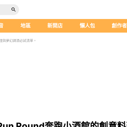
音
地區
新開店
懶人包
創作
料理與夢幻調酒必試清單。
un Round奔跑小酒館的創