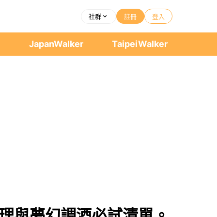
社群
註冊
登入
者
JapanWalker
TaipeiWalker
意料理與夢幻調酒必試清單。