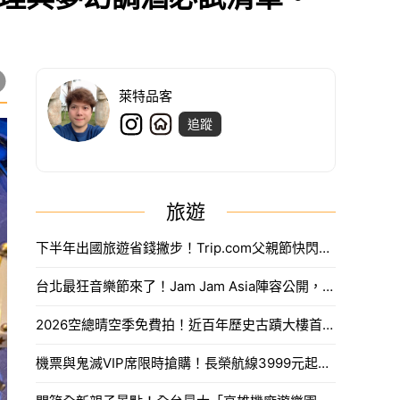
萊特品客
追蹤
旅遊
下半年出國旅遊省錢撇步！Trip.com父親節快閃折抵888元限量優惠代碼搶法。
台北最狂音樂節來了！Jam Jam Asia陣容公開，限量奢華住房套票開搶。
2026空總晴空季免費拍！近百年歷史古蹟大樓首度開放，沈浸式光影藝術、星空劇場。
機票與鬼滅VIP席限時搶購！長榮航線3999元起，中信兄弟主題套票8月7日開賣攻略。