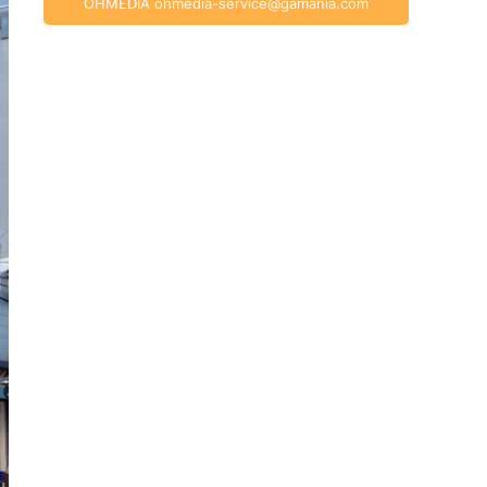
OHMEDIA
ohmedia-service@gamania.com