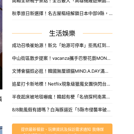
開箱全新親子景點！全台最大「高雄機廠遊樂園區」8/8開幕，攀岩場、戲水區30項設施免費玩。
秋季旅日新選擇！名古屋樞紐解鎖日本中部9縣，搶先預訂父親節孝親賞楓之旅。
生活娛樂
成功召喚崔始源！新北「始源可停車」拒馬紅到本人來朝聖，親臨門口問：「停車可以嗎」笑翻網友。
中山街區散步提案！vacanza攜手巴黎花藝MONCEAU FLEURS，把鮮花當作穿搭戴著走。
文博會貓奴必逛！韓國無厘頭貓MIND.A.DAY滿額送周邊，作家親揭台灣限定新品。
追星打卡新地標！Netflix現象級獵魔女團快閃台中，魂門舞台與限定週邊完整開箱。
半夜起床被地毯嚇瘋！韓超有梗「名偵探柯南黑衣人」系列周邊，用玻璃杯喝水直接被死亡凝視。
潢
8/8颱風假有譜嗎？白海豚逼近「5縣市侵襲率破40%」，氣象署最快今發海警。
提供最新餐飲、玩樂資訊及採訪需求通知 我傳媒