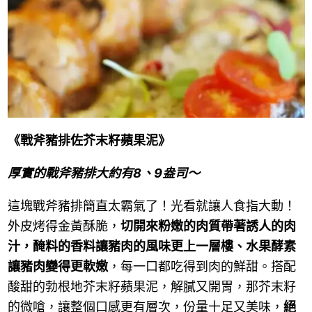
《戰斧豬排佐芥末籽蘋果泥》
厚實的戰斧豬排大約有8、9盎司～
這塊戰斧豬排簡直太霸氣了！光看就讓人食指大動！
外皮烤得金黃酥脆，
切開來粉嫩的肉質帶著誘人的肉
汁，醃料的香料讓豬肉的風味更上一層樓、水果酵素
讓豬肉變得更軟嫩
，每一口都吃得到肉的鮮甜。搭配
酸甜的勃根地芥末籽蘋果泥，解膩又開胃，那芥末籽
的微嗆，讓整個口感更有層次，份量十足又美味，
絕