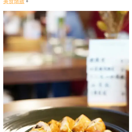
美食燉飯
。