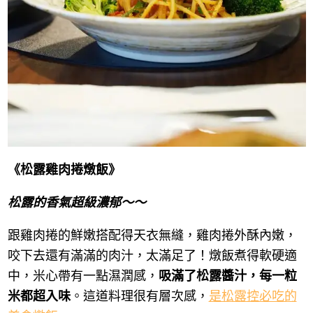
《松露雞肉捲燉飯》
松露的香氣超級濃郁～～
跟雞肉捲的鮮嫩搭配得天衣無縫，雞肉捲外酥內嫩，
咬下去還有滿滿的肉汁，太滿足了！燉飯煮得軟硬適
中，米心帶有一點濕潤感，
吸滿了松露醬汁，每一粒
米都超入味
。這道料理很有層次感，
是松露控必吃的