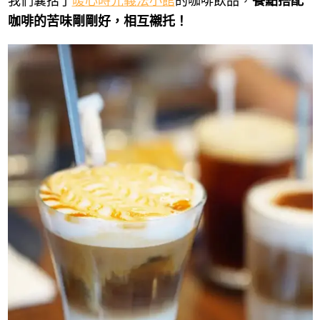
我們囊括了
暖心時光義法小館
的咖啡飲品，
餐點搭配
咖啡的苦味剛剛好，相互襯托！