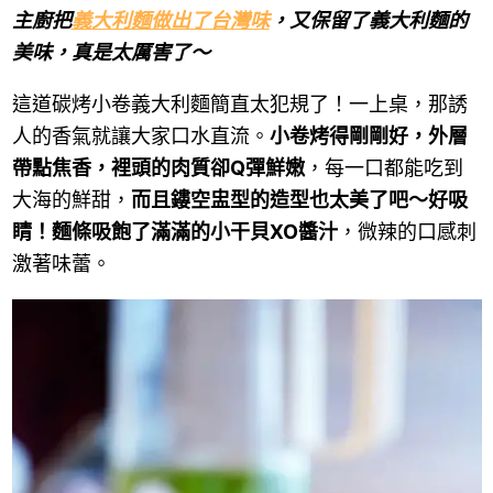
主廚把
義大利麵做出了台灣味
，又保留了義大利麵的
美味，真是太厲害了～
這道碳烤小卷義大利麵簡直太犯規了！一上桌，那誘
人的香氣就讓大家口水直流。
小卷烤得剛剛好，外層
帶點焦香，裡頭的肉質卻Q彈鮮嫩
，每一口都能吃到
大海的鮮甜，
而且鏤空盅型的造型也太美了吧～好吸
睛！麵條吸飽了滿滿的小干貝XO醬汁
，微辣的口感刺
激著味蕾。