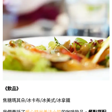
《飲品》
焦糖瑪其朵/冰卡布/冰美式/冰拿鐵