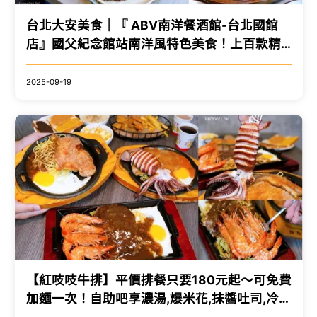
台北大安美食｜『 ABV南洋餐酒館-台北國館
店』國父紀念館站南洋風特色美食！上百款精
釀啤酒搭配超完美！ @瑋瑋＊美食萬歲
2025-09-19
【紅吱吱牛排】平價排餐只要180元起～可免費
加麵一次！自助吧享濃湯,爆米花,抹醬吐司,冷熱
飲,霜淇淋免費吃到飽！