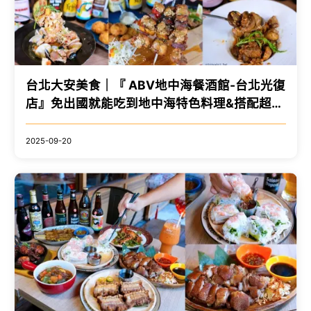
台北大安美食｜『 ABV地中海餐酒館-台北光復
店』免出國就能吃到地中海特色料理&搭配超過
300款精釀啤酒！ @瑋瑋＊美食萬歲
2025-09-20