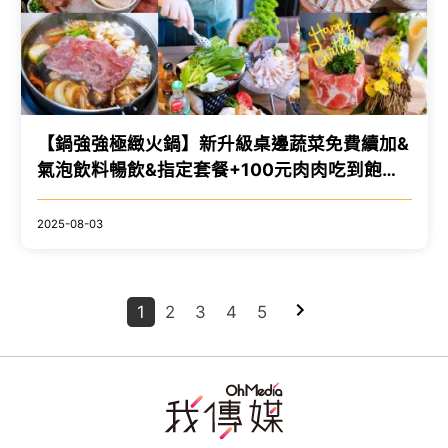
【鍋強強極緻火鍋】新升級桌邊蔬菜免費續加&
氣泡飲料暢飲&指定套餐+100元肉肉吃到飽！
附設免費停車場~親子友善餐廳~回訪多次的質
感火鍋店！
2025-08-03
1
2
3
4
5