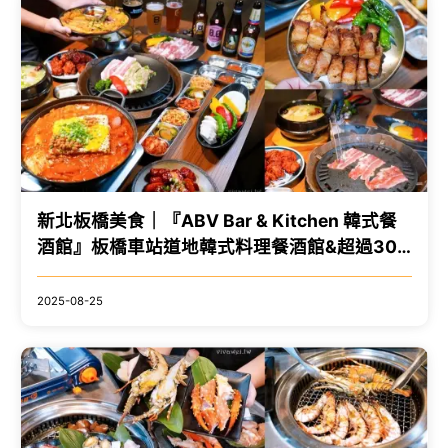
新北板橋美食｜『ABV Bar & Kitchen 韓式餐
酒館』板橋車站道地韓式料理餐酒館&超過300
款精釀啤酒！韓式小菜吃到飽～還有桌邊韓式
烤肉服務！ @瑋瑋＊美食萬歲
2025-08-25