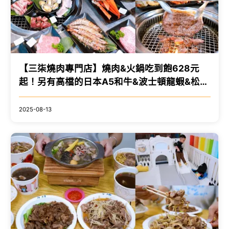
【三柒燒肉專門店】燒肉&火鍋吃到飽628元
起！另有高檔的日本A5和牛&波士頓龍蝦&松葉
蟹腳&鱈場蟹腳&澎湖活凍明蝦吃到飽套餐！
2025-08-13