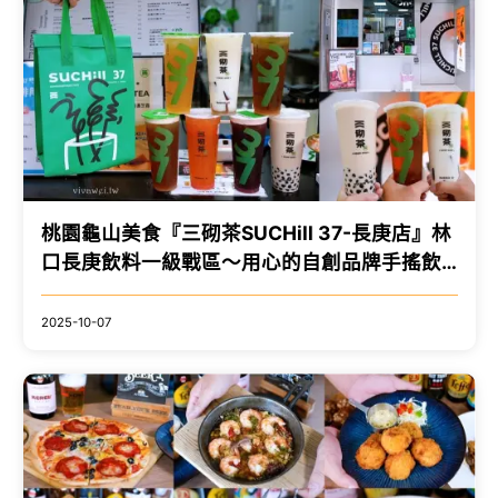
桃園龜山美食『三砌茶SUCHill 37-長庚店』林
口長庚飲料一級戰區～用心的自創品牌手搖飲
料店！ @瑋瑋＊美食萬歲
2025-10-07