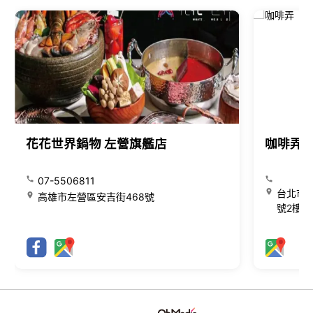
花花世界鍋物 左營旗艦店
咖啡弄
07-5506811
台北市大
高雄市左營區安吉街468號
號2樓