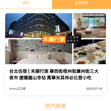
資訊
文章分享
台北住宿 | 禾順行旅 華西街梧州街廣州街三大
夜市 捷運龍山寺站 萬華米其林必比登小吃
ifunny艾方妮
2023-07-31
熱門推薦