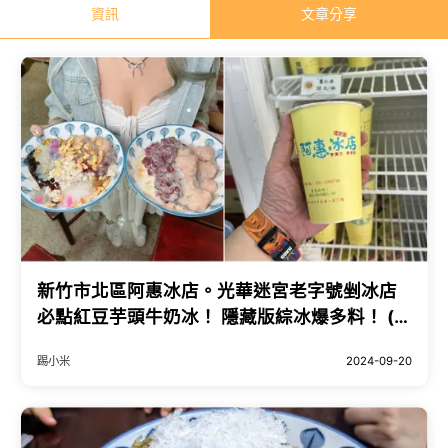
資訊
文章分享
新竹市北區阿惠冰店。光華迷宮老字號剉冰店
必點紅豆芋頭牛奶冰！ 隱藏版綜冰爆多料！ (菜
單營業時間地址電話) - 跟著踢小米吃喝玩樂趣
踢小米
2024-09-20