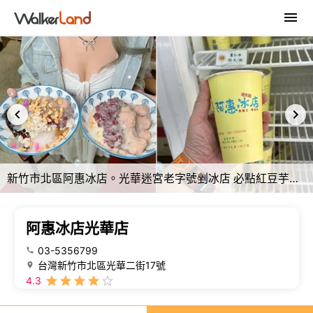
新竹市北區阿惠冰店。光華迷宮老字號剉冰店 必點紅豆芋頭牛奶冰！ 隱藏版綜冰爆多料！ (菜單營業時間地址電話) - 跟著踢小米吃喝玩樂趣
阿惠冰店光華店
03-5356799
台灣新竹市北區光華二街17號
4.3