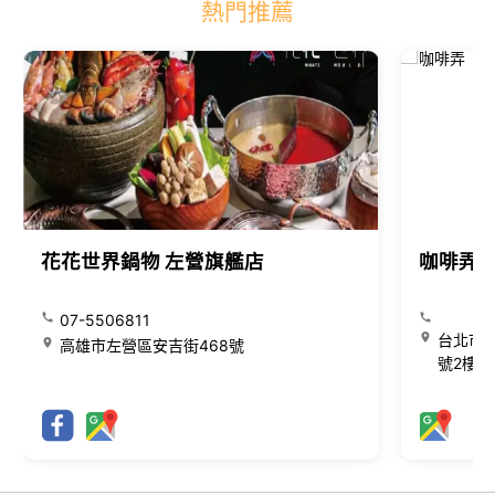
熱門推薦
花花世界鍋物 左營旗艦店
咖啡弄
07-5506811
台北市大
高雄市左營區安吉街468號
號2樓