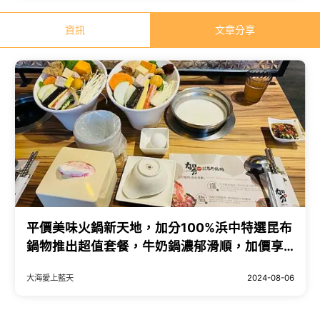
資訊
文章分享
平價美味火鍋新天地，加分100%浜中特選昆布
鍋物推出超值套餐，牛奶鍋濃郁滑順，加價享
受雙倍肉和海鮮，超高CP值。
大海愛上藍天
2024-08-06