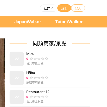
社群
註冊
登入
者
JapanWalker
TaipeiWalker
同類商家/景點
Mizue
0
台北市松山區
Hābu
0
高雄市前鎮區
Restaurant 12
0
台北市士林區