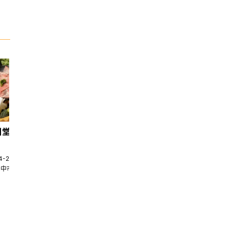
日堂鍋煮｜台中火鍋
天香回味養生煮 南京總店
4-22580269
02-25117275
台中市南屯區大墩十一街345號
台北市中山區中山北路一段135巷35