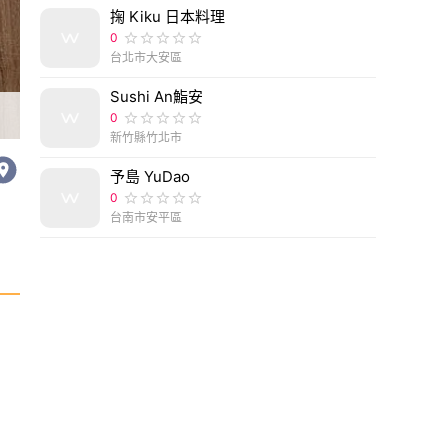
掬 Kiku 日本料理
0
台北市大安區
Sushi An鮨安
台中市北屯區台中美食｜木村爺爺脆皮肉圓甜不辣專賣
0
新竹縣竹北市
予島 YuDao
0
台南市安平區