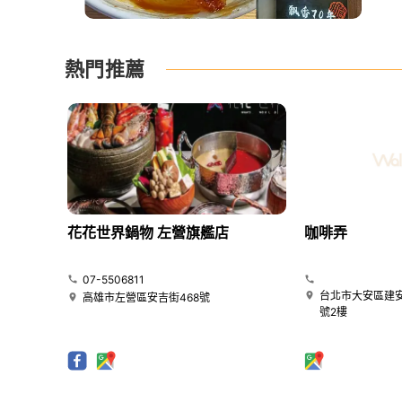
熱門推薦
花花世界鍋物 左營旗艦店
咖啡弄
07-5506811
台北市大安區建安
高雄市左營區安吉街468號
號2樓