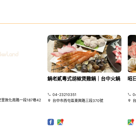
鍋老貳粵式胡椒煲雞鍋｜台中火鍋
昭
04-23210351
0
里敦化南路一段187巷42
台中市西屯區東興路三段370號