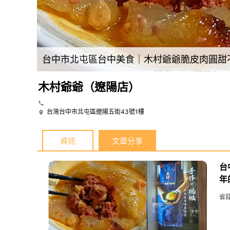
台中市北屯區台中美食｜木村爺爺脆皮肉圓甜不
木村爺爺（遼陽店）
台灣台中市北屯區遼陽五街43號1樓
資訊
文章分享
台
年
省