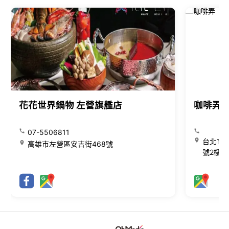
花花世界鍋物 左營旗艦店
咖啡弄
07-5506811
台北市大
高雄市左營區安吉街468號
號2樓