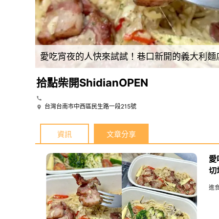
愛吃宵夜的人快來試試！巷口新開的義大利麵店只在晚上營業，厚切培根香氣十足，滿足你深夜的味蕾。
拾點柴開ShidianOPEN
台灣台南市中西區民生路一段215號
資訊
文章分享
愛
切
進