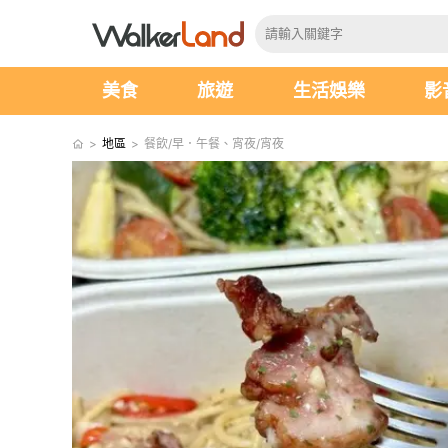
美食
旅遊
生活娛樂
影
>
地區
>
餐飲/早．午餐、宵夜/宵夜