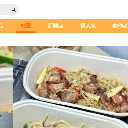
音
地區
新開店
懶人包
創作