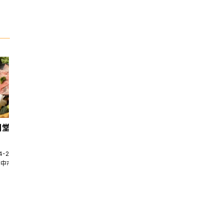
日堂鍋煮｜台中火鍋
天香回味養生煮 南京總店
4-22580269
02-25117275
台中市南屯區大墩十一街345號
台北市中山區中山北路一段135巷35