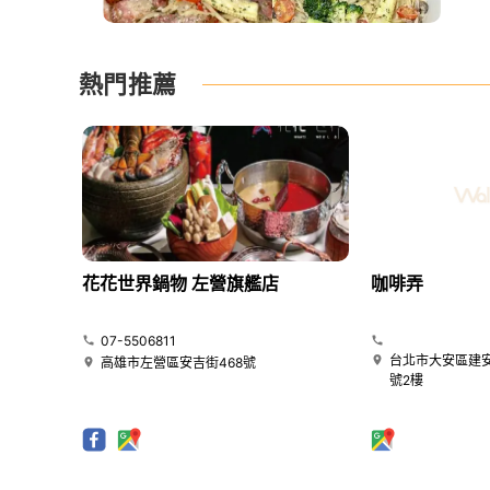
熱門推薦
花花世界鍋物 左營旗艦店
咖啡弄
07-5506811
台北市大安區建安
高雄市左營區安吉街468號
號2樓