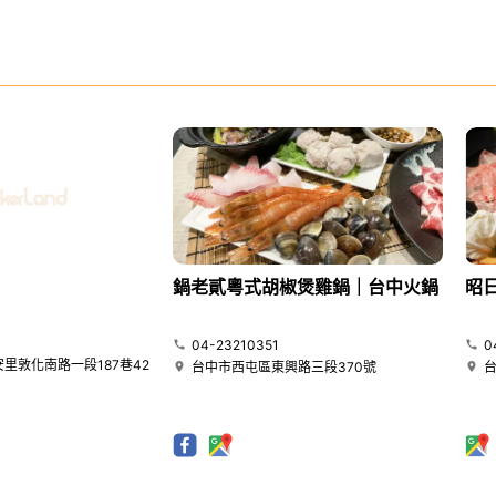
鍋老貳粵式胡椒煲雞鍋｜台中火鍋
昭
04-23210351
0
里敦化南路一段187巷42
台中市西屯區東興路三段370號