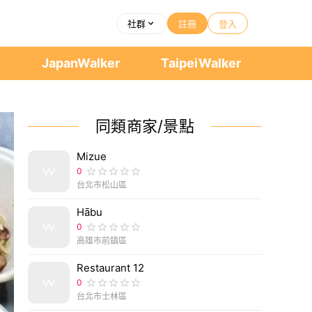
社群
註冊
登入
者
JapanWalker
TaipeiWalker
同類商家/景點
Mizue
0
台北市松山區
Hābu
0
高雄市前鎮區
Restaurant 12
0
台北市士林區