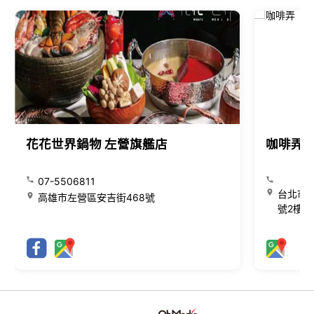
花花世界鍋物 左營旗艦店
咖啡弄
07-5506811
台北市大
高雄市左營區安吉街468號
號2樓