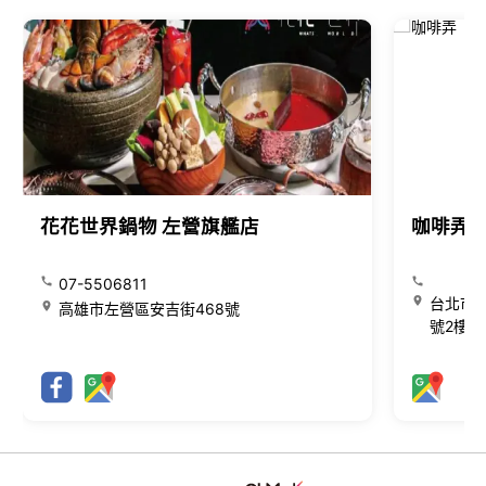
花花世界鍋物 左營旗艦店
咖啡弄
07-5506811
台北市大
高雄市左營區安吉街468號
號2樓