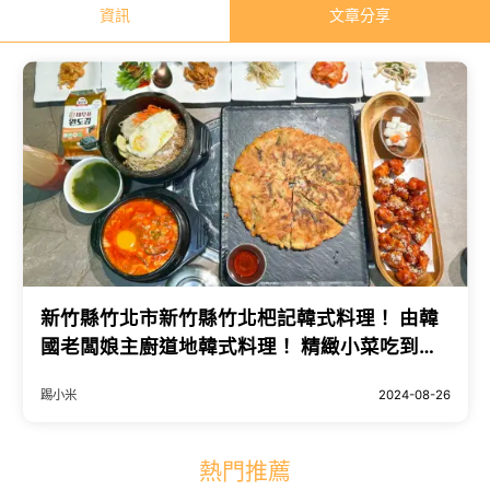
資訊
文章分享
新竹縣竹北市新竹縣竹北杷記韓式料理！ 由韓
國老闆娘主廚道地韓式料理！ 精緻小菜吃到
飽！ (Pab Jib菜單營業時間地址電話) - 跟著踢
踢小米
2024-08-26
小米吃喝玩樂趣
熱門推薦