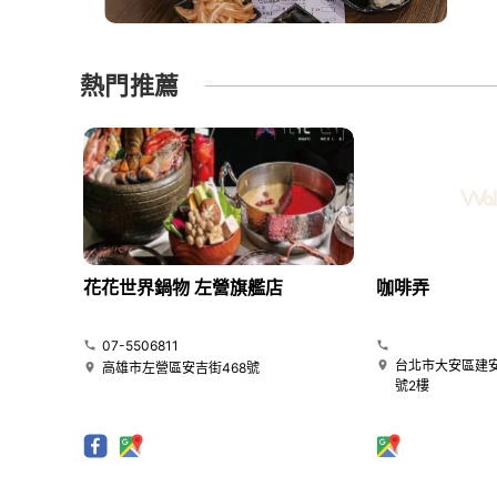
熱門推薦
花花世界鍋物 左營旗艦店
咖啡弄
07-5506811
台北市大安區建安
高雄市左營區安吉街468號
號2樓