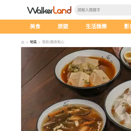
美食
旅遊
生活娛樂
影
>
地區
>
餐飲/麵食點心