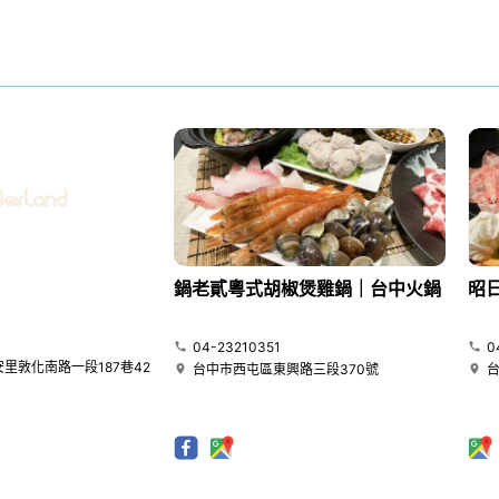
鍋老貳粵式胡椒煲雞鍋｜台中火鍋
昭
04-23210351
0
里敦化南路一段187巷42
台中市西屯區東興路三段370號