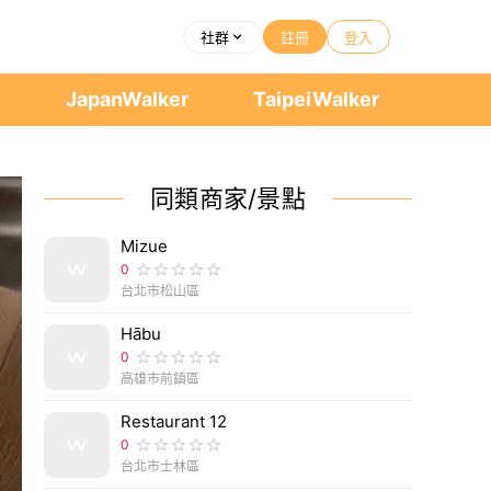
社群
註冊
登入
者
JapanWalker
TaipeiWalker
同類商家/景點
Mizue
0
台北市松山區
Hābu
0
高雄市前鎮區
Restaurant 12
0
台北市士林區