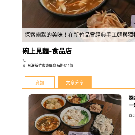
探索幽默的美味！在新竹品嘗經典手工麵與獨特辣醬，還能帶狗狗一起共享的「碗上見麵」餐廳真是值得一試的美食天堂。
碗上見麵-食品店
台灣新竹市東區食品路311號
資訊
文章分享
探
一
京