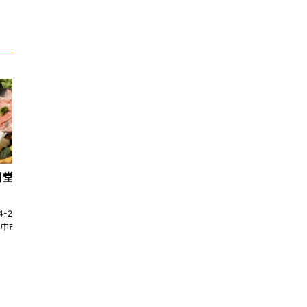
日堂鍋煮｜台中火鍋
天香回味養生煮 南京總店
4-22580269
02-25117275
台中市南屯區大墩十一街345號
台北市中山區中山北路一段135巷35