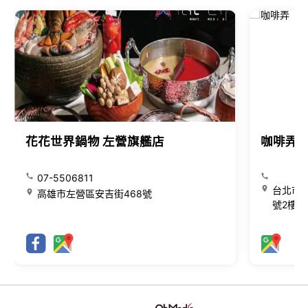
花花世界鍋物 左營旗艦店
咖啡弄
07-5506811
台北市大
高雄市左營區安吉街468號
號2樓