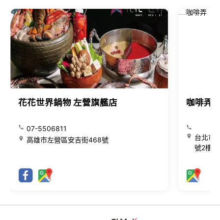
花花世界鍋物 左營旗艦店
咖啡弄
07-5506811
台北市大
高雄市左營區安吉街468號
號2樓