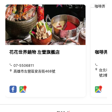
花花世界鍋物 左營旗艦店
咖啡弄
07-5506811
台北市大
高雄市左營區安吉街468號
號2樓