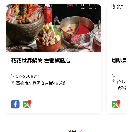
花花世界鍋物 左營旗艦店
咖啡弄
07-5506811
台北市大
高雄市左營區安吉街468號
號2樓