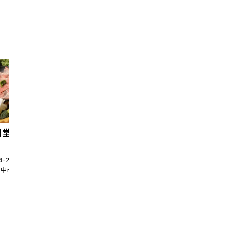
日堂鍋煮｜台中火鍋
天香回味養生煮 南京總店
4-22580269
02-25117275
台中市南屯區大墩十一街345號
台北市中山區中山北路一段135巷35