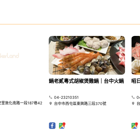
鍋老貳粵式胡椒煲雞鍋｜台中火鍋
昭
04-23210351
0
里敦化南路一段187巷42
台中市西屯區東興路三段370號