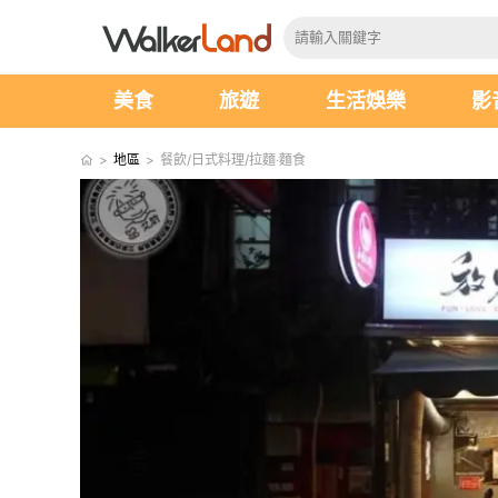
美食
旅遊
生活娛樂
影
>
地區
>
餐飲/日式料理/拉麵‧麵食