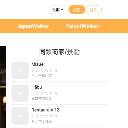
社群
註冊
登入
者
JapanWalker
TaipeiWalker
同類商家/景點
Mizue
0
台北市松山區
Hābu
0
高雄市前鎮區
Restaurant 12
0
台北市士林區