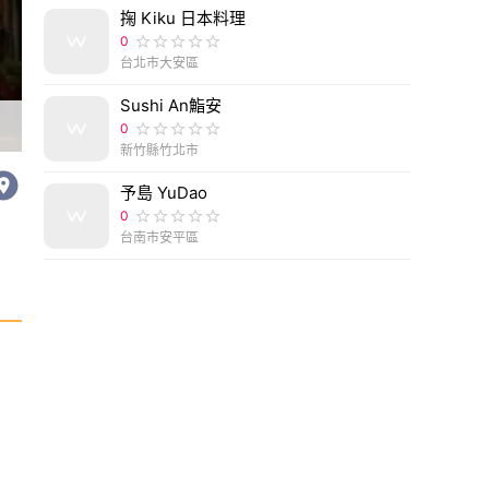
掬 Kiku 日本料理
0
台北市大安區
Sushi An鮨安
0
新竹縣竹北市
予島 YuDao
0
台南市安平區