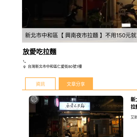
新北市中和區【 興南夜市拉麵 】不用150元就可以吃到美味泰式拉麵，還送一份冰淇淋還可以飲料喝到飽，實在是太超值！
放愛吃拉麵
台灣新北市中和區仁愛街80號1樓
資訊
文章分享
新
拉
艾