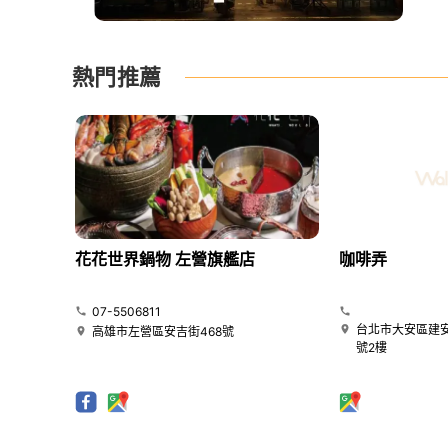
熱門推薦
花花世界鍋物 左營旗艦店
咖啡弄
07-5506811
台北市大安區建安
高雄市左營區安吉街468號
號2樓