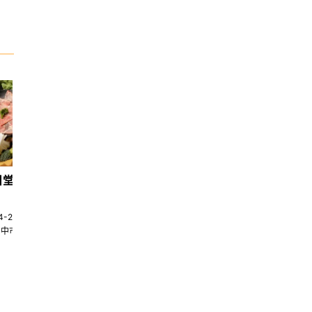
日堂鍋煮｜台中火鍋
天香回味養生煮 南京總店
4-22580269
02-25117275
台中市南屯區大墩十一街345號
台北市中山區中山北路一段135巷35