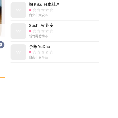
掬 Kiku 日本料理
0
台北市大安區
Sushi An鮨安
台北市信義區味屋食研所|日本米其林主廚料理教室
0
新竹縣竹北市
予島 YuDao
0
台南市安平區