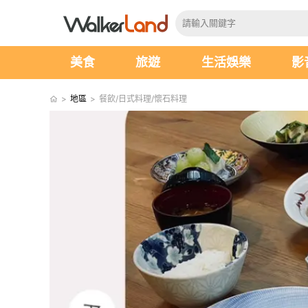
美食
旅遊
生活娛樂
影
>
地區
>
餐飲/日式料理/懷石料理