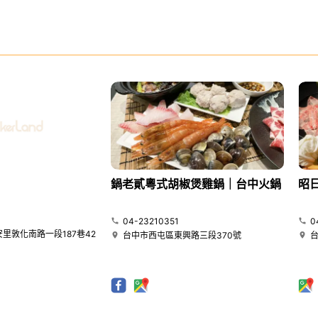
鍋老貳粵式胡椒煲雞鍋｜台中火鍋
昭
04-23210351
0
里敦化南路一段187巷42
台中市西屯區東興路三段370號