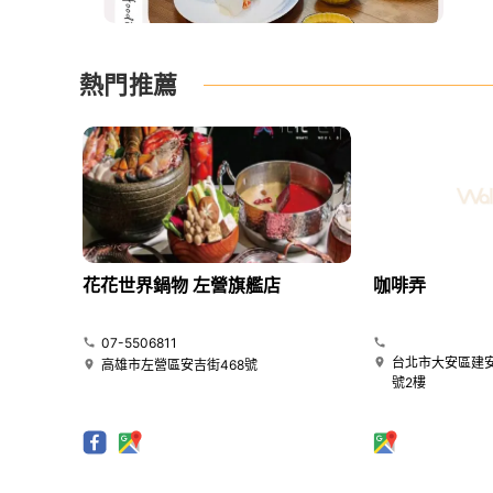
熱門推薦
花花世界鍋物 左營旗艦店
咖啡弄
07-5506811
台北市大安區建安
高雄市左營區安吉街468號
號2樓