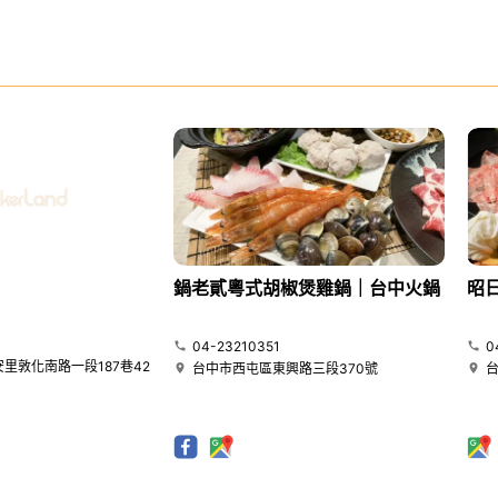
鍋老貳粵式胡椒煲雞鍋｜台中火鍋
昭
04-23210351
0
里敦化南路一段187巷42
台中市西屯區東興路三段370號