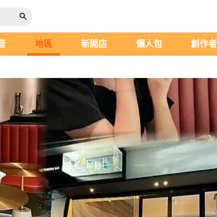
音
地區
新開店
懶人包
創作