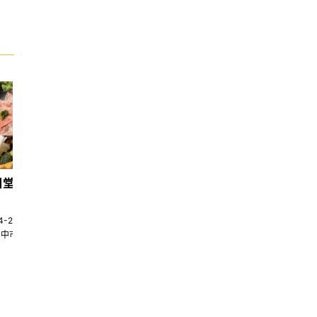
日堂鍋煮｜台中火鍋
天香回味養生煮 南京總店
4-22580269
02-25117275
台中市南屯區大墩十一街345號
台北市中山區中山北路一段135巷35