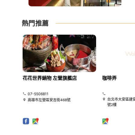
熱門推薦
花花世界鍋物 左營旗艦店
咖啡弄
07-5506811
台北市大安區建安
高雄市左營區安吉街468號
號2樓