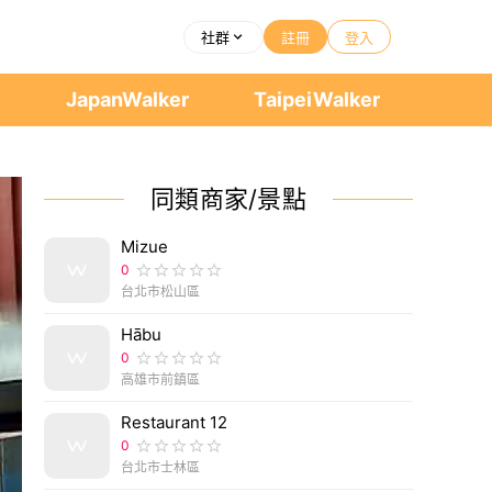
社群
註冊
登入
者
JapanWalker
TaipeiWalker
同類商家/景點
Mizue
0
台北市松山區
Hābu
0
高雄市前鎮區
Restaurant 12
0
台北市士林區