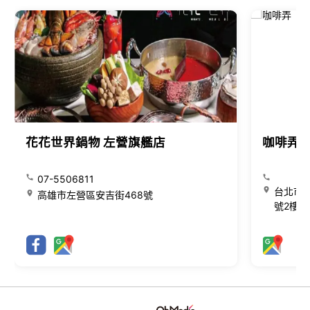
花花世界鍋物 左營旗艦店
咖啡弄
07-5506811
台北市大
高雄市左營區安吉街468號
號2樓