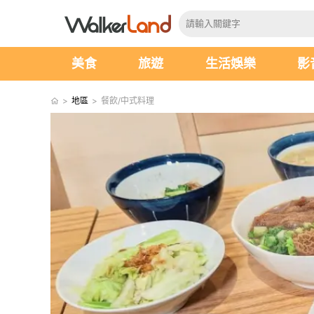
美食
旅遊
生活娛樂
影
>
地區
>
餐飲/中式料理