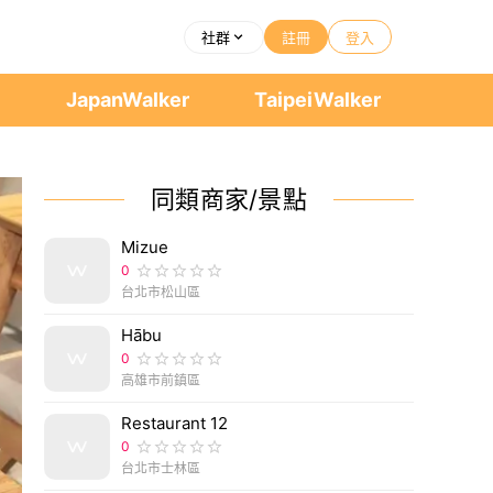
社群
註冊
登入
者
JapanWalker
TaipeiWalker
同類商家/景點
Mizue
0
台北市松山區
Hābu
0
高雄市前鎮區
Restaurant 12
0
台北市士林區