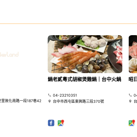
鍋老貳粵式胡椒煲雞鍋｜台中火鍋
昭
04-23210351
0
里敦化南路一段187巷42
台中市西屯區東興路三段370號