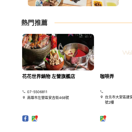
熱門推薦
花花世界鍋物 左營旗艦店
咖啡弄
07-5506811
台北市大安區建安
高雄市左營區安吉街468號
號2樓