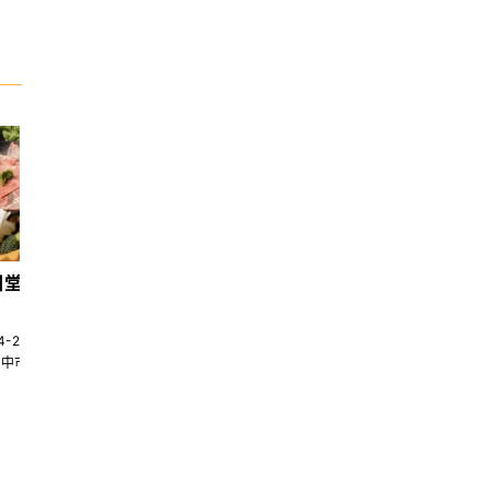
日堂鍋煮｜台中火鍋
天香回味養生煮 南京總店
4-22580269
02-25117275
台中市南屯區大墩十一街345號
台北市中山區中山北路一段135巷35