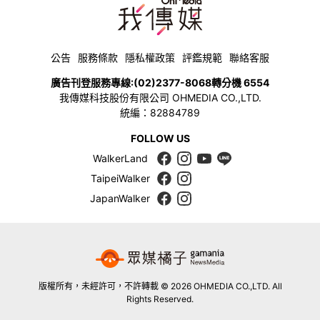
公告
服務條款
隱私權政策
評鑑規範
聯絡客服
廣告刊登服務專線:
(02)2377-8068
轉分機 6554
我傳媒科技股份有限公司 OHMEDIA CO.,LTD.
統編：82884789
FOLLOW US
WalkerLand
TaipeiWalker
JapanWalker
版權所有，未經許可，不許轉載 © 2026 OHMEDIA CO.,LTD. All
Rights Reserved.