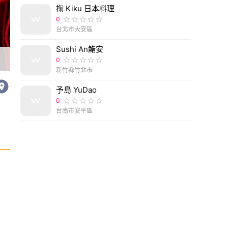
掬 Kiku 日本料理
0
台北市大安區
Sushi An鮨安
0
新竹縣竹北市
予島 YuDao
0
台南市安平區