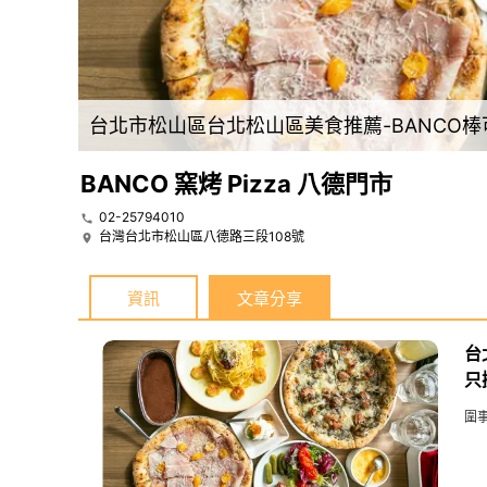
台北市松山區台北松山區美食推薦-BANCO棒可披薩八德店，不只擁有在台北難得一見的柴燒窯烤爐，創意連發居然作出讓義大利評審都點頭的鳳梨披薩！！！
BANCO 窯烤 Pizza 八德門市
02-25794010
台灣台北市松山區八德路三段108號
資訊
文章分享
台
只
評
圍