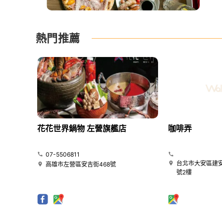
熱門推薦
花花世界鍋物 左營旗艦店
咖啡弄
07-5506811
台北市大安區建安
高雄市左營區安吉街468號
號2樓