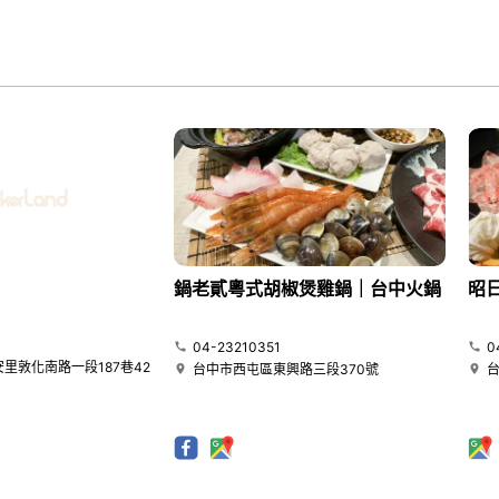
鍋老貳粵式胡椒煲雞鍋｜台中火鍋
昭
04-23210351
0
里敦化南路一段187巷42
台中市西屯區東興路三段370號