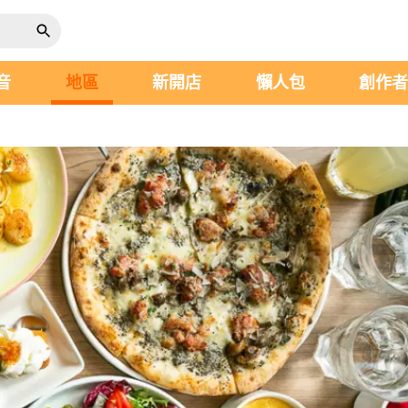
音
地區
新開店
懶人包
創作