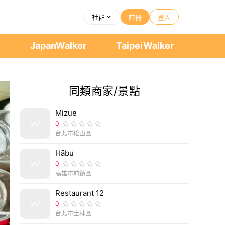
社群
註冊
登入
者
JapanWalker
TaipeiWalker
同類商家/景點
Mizue
0
台北市松山區
Hābu
0
高雄市前鎮區
Restaurant 12
0
台北市士林區