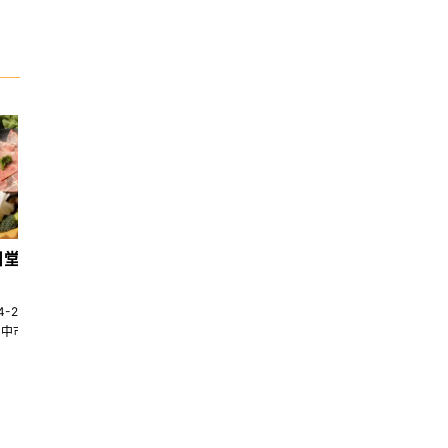
日堂鍋煮｜台中火鍋
天香回味養生煮 南京總店
4-22580269
02-25117275
台中市南屯區大墩十一街345號
台北市中山區中山北路一段135巷35