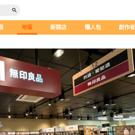
音
地區
新開店
懶人包
創作