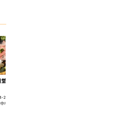
日堂鍋煮｜台中火鍋
天香回味養生煮 南京總店
4-22580269
02-25117275
台中市南屯區大墩十一街345號
台北市中山區中山北路一段135巷35