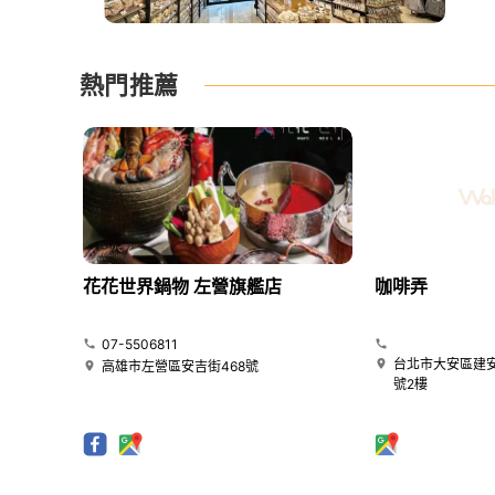
熱門推薦
花花世界鍋物 左營旗艦店
咖啡弄
07-5506811
台北市大安區建安
高雄市左營區安吉街468號
號2樓