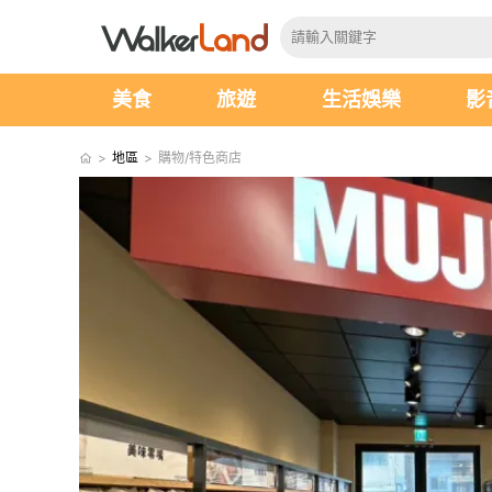
美食
旅遊
生活娛樂
影
>
地區
>
購物/特色商店