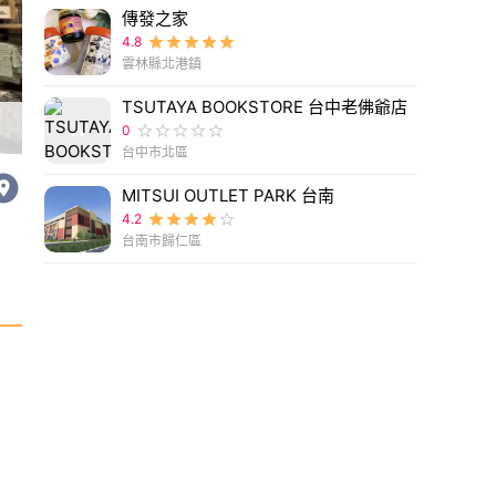
傳發之家
4.8
雲林縣北港鎮
TSUTAYA BOOKSTORE 台中老佛爺店
澎湖首間「MUJI無印良品」開了！全聯攜手「無印
0
台中市北區
MITSUI OUTLET PARK 台南
4.2
台南市歸仁區