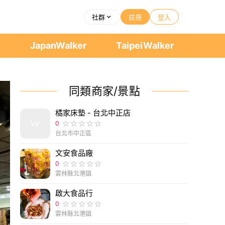
社群
註冊
登入
者
JapanWalker
TaipeiWalker
同類商家/景點
橘家床墊 - 台北中正店
0
台北市中正區
文安食品廠
0
雲林縣北港鎮
啟大食品行
0
雲林縣北港鎮