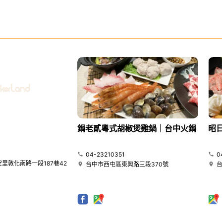
鍋老貳粵式胡椒煲雞鍋｜台中火鍋
昭
04-23210351
0
里敦化南路一段187巷42
台中市西屯區東興路三段370號