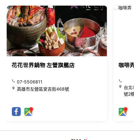
花花世界鍋物 左營旗艦店
咖啡弄
07-5506811
台北市大
高雄市左營區安吉街468號
號2樓