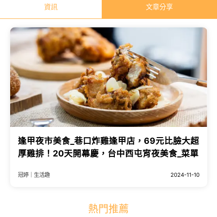
資訊
文章分享
逢甲夜市美食_巷口炸雞逢甲店，69元比臉大超
厚雞排！20天開幕慶，台中西屯宵夜美食_菜單
冠婷｜生活趣
2024-11-10
熱門推薦