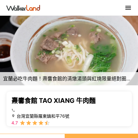
宜蘭必吃牛肉麵！燾麘食館的清燉湯頭與紅燒限量絕對圈粉。
燾麘食館 TAO XIANG 牛肉麵
台灣宜蘭縣羅東鎮和平76號
4.7