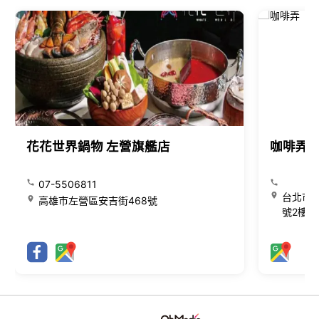
花花世界鍋物 左營旗艦店
咖啡弄
07-5506811
台北市大
高雄市左營區安吉街468號
號2樓