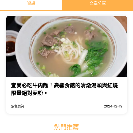
資訊
文章分享
宜蘭必吃牛肉麵！燾麘食館的清燉湯頭與紅燒
限量絕對圈粉。
紫色微笑
2024-12-19
熱門推薦