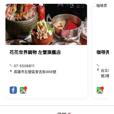
花花世界鍋物 左營旗艦店
咖啡弄
07-5506811
台北市大
高雄市左營區安吉街468號
號2樓