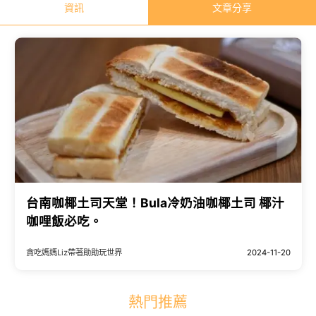
資訊
文章分享
台南咖椰土司天堂！Bula冷奶油咖椰土司 椰汁
咖哩飯必吃。
貪吃媽媽Liz帶著勛勛玩世界
2024-11-20
熱門推薦