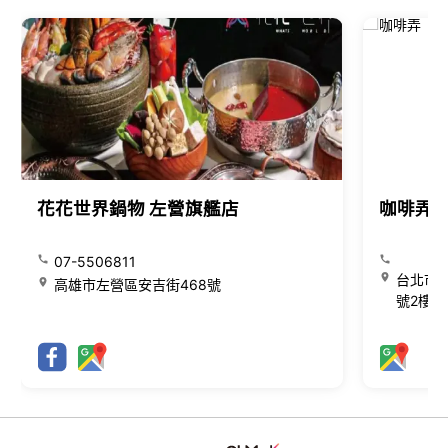
花花世界鍋物 左營旗艦店
咖啡弄
07-5506811
台北市大
高雄市左營區安吉街468號
號2樓