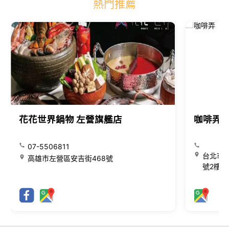
熱門推薦
花花世界鍋物 左營旗艦店
咖啡弄
07-5506811
台北市大
高雄市左營區安吉街468號
號2樓