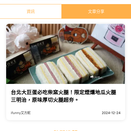
資訊
文章分享
台北大巨蛋必吃柴窯火腿！限定煙燻地瓜火腿
三明治，原味厚切火腿超夯。
ifunny艾方妮
2024-12-24