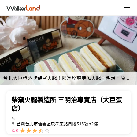
台北大巨蛋必吃柴窯火腿！限定煙燻地瓜火腿三明治，原味厚切火腿超夯。
柴窯火腿製造所 三明治專賣店（大巨蛋
店）
台灣台北市信義區忠孝東路四段515號b2樓
3.6